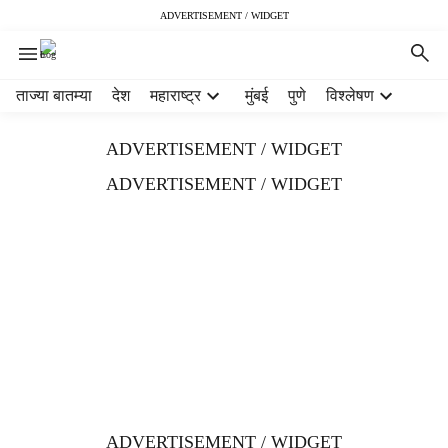
ADVERTISEMENT / WIDGET
H
ताज्या बातम्या
देश
महाराष्ट्र
मुंबई
पुणे
विश्लेषण
e
a
ADVERTISEMENT / WIDGET
d
e
ADVERTISEMENT / WIDGET
r
m
e
n
u
i
t
e
m
s
ADVERTISEMENT / WIDGET