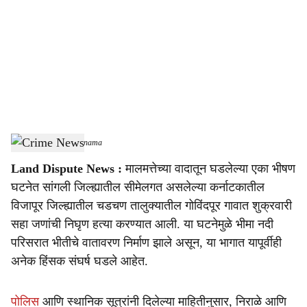
c
i
a
l
s
Crime News
-
Sarkarnama
h
Land Dispute News :
मालमत्तेच्या वादातून घडलेल्या एका भीषण
a
घटनेत सांगली जिल्ह्यातील सीमेलगत असलेल्या कर्नाटकातील
r
विजापूर जिल्ह्यातील चडचण तालुक्यातील गोविंदपूर गावात शुक्रवारी
सहा जणांची निघृण हत्या करण्यात आली. या घटनेमुळे भीमा नदी
e
परिसरात भीतीचे वातावरण निर्माण झाले असून, या भागात यापूर्वीही
अनेक हिंसक संघर्ष घडले आहेत.
पोलिस
आणि स्थानिक सूत्रांनी दिलेल्या माहितीनुसार, निराळे आणि