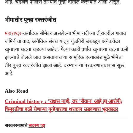
आहे. चडचण पोलिस ठाण्यात गुन्हा दाखल करण्यात आला असून,
भीमातीर पुन्हा रक्तरंजीत
महाराष्ट्र-
कर्नाटक सीमेवर असलेल्या भीमा नदीच्या तीरावरील गावात
जमिनीचा वाद, अनैतिक संबंध यातून गुंडगिरी उफाळून अनेकवेळा
खुनाच्या घटना घडल्या आहेत. गेल्या काही वर्षात खुनाच्या घटना कमी
झाल्याचे बोलले जात असतानाच या सामूहिक हत्याकांडामुळे भीमेचा
तीर पुन्हा रक्तरंजीत झाला आहे. दरम्यान या प्रकरणाचातपास सुरू
आहे.
Also Read
Criminal history : 'राक्षस नाही, तर 'सैतान' आहे हा आरोपी;
चिमुरडीचा बळी घेणाऱ्या गुन्हेगाराचा थरकाप उडवणारा भूतकाळ!
सरकारनामाचे
सदस्य व्हा