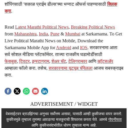
शॉपिंगसाठी 'सकाळ प्राईम डील्स'च्या भन्नाट ऑफर्स पाहण्यासाठी
क्लिक
करा
.
Read
Latest Marathi Political News
,
Breaking Political News
from
Maharashtra
,
India
,
Pune
&
Mumbai
at Sarkarnama. To Get
Live Political Marathi News on Mobile, Download the
Sarkarnama Mobile App for
Android
and
IOS
. सरकारनामा आता
सर्व सोशल मीडिया प्लॅटफॉर्मवर. ताज्या राजकीय घडामोडींसाठी
फेसबुक
,
ट्विटर
,
इन्स्टाग्राम
,
शेअर चॅट
,
टेलिग्रामवर
आणि
व्हॉट्सॲप
आम्हाला फॉलो करा. तसेच,
सरकारनामा यूट्यूब चॅनेलला
आजच सबस्क्राइब
करा.
ADVERTISEMENT / WIDGET
ADVERTISEMENT / WIDGET
वेबसाईटवर ब्राउझिंगचा अनुभव सर्वोत्तम असावा, यासाठी आम्ही कुकीजचा वापर करतो.
कुकीजमुळे तुम्हाला तुमच्या आवडत्या मजकुराची शिफारस करता येते. आमचे
गोपनीयता
ADVERTISEMENT / WIDGET
आणि कुकीजसंदर्भातील धोरण तुम्हाला मान्य आहे.