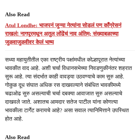
Also Read
Atul Londhe: भाजपनं जुन्या नेत्यांना सोडलं पण काँग्रेसनं
राखलं! नागपूरमधून अतुल लोंढेंचं नाव अंतिम; संख्याबळाच्या
जुळवाजुळवीवर केलं भाष्य
सध्या महायुतीतील एका राष्ट्रीय पक्षांमधील कोल्हापूरात नेत्यांच्या
भावकीत वाद आहे. अशी चर्चा विधानसभेच्या निवडणुकीनंतर शहरात
सुरू आहे. त्या संदर्भात काही वावड्या उठवण्याचे काम सुरु आहे.
गोकुळ दूध संघात अधिक रस दाखवल्याने संबंधित भावकीमध्ये
चढाओढ सुरु असल्याची चर्चा दबक्या आवाजात सुरु असल्याचे
दाखवले जाते. अशातच आमदार सतेज पाटील यांना कोणत्या
भावकीला टार्गेट करायचे आहे? असा सवाल त्यानिमित्ताने उपस्थित
होत आहे.
Also Read