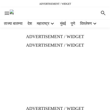
ADVERTISEMENT / WIDGET
H
ताज्या बातम्या
देश
महाराष्ट्र
मुंबई
पुणे
विश्लेषण
e
a
ADVERTISEMENT / WIDGET
d
e
ADVERTISEMENT / WIDGET
r
m
e
n
u
i
t
e
m
s
ADVERTISEMENT / WIDGET