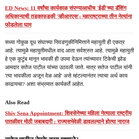
ED News: 11 वर्षांचा कार्यकाळ संपण्याआधीच 'ईडी'च्या डॅशिंग
अधिकाऱ्याची तडकाफडकी 'व्हीआरएस'; महाराष्ट्राच्या तीन नेत्यांना
फोडलेला घाम
सध्या गोकुळ दूध संघाच्या निवडणुकीनिमित्ताने महायुती ही एकत्र
आहे. त्यामुळे महायुतीमधील वाद आता सर्वश्रुत आहे. त्यामुळे महायुती
हे एक कुटुंब मानून भावकी ही उपमा देऊन त्यांच्यावर टिकेची झोड
आमदार सतेज पाटील यांच्या उठवली जाते. मात्र सतेज पाटील यांनी
'त्या भावकीला अजून वेळ आहे' असे म्हंटल्यानंतर त्याचा अर्थ काय
काढायचा? अशा संभ्रमात कार्यकर्ते आहेत.
Also Read
Shiv Sena Appointment: शिवसेनेच्या महिला नेत्याला राष्ट्रीय
पातळीवर मोठी जबाबदारी : राज्यसभेवेळी डावलल्याने होत्या नाराज