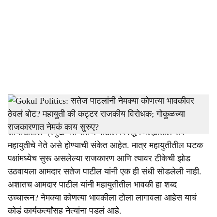
c
i
a
l
s
Satej Patil
h
Gokul Politics:
गोकुळ दूध संघाची निवडणूक ही महाविकास
a
आघाडीतील प्रमुख नेते सतेज पाटील विरुद्ध जिल्ह्यातील सर्व
r
महायुतीचे नेते असे होण्याची संकेत आहेत. मात्र महायुतीतील घटक
पक्षांमध्येच सुरू असलेल्या राजकारण आणि त्यावर टीकेची झोड
e
उठवायला आमदार सतेज पाटील यांनी एक ही संधी सोडलेली नाही.
अशातच आमदार पाटील यांनी महायुतीतील भावकी हा शब्द
उच्चारून? नेमक्या कोणत्या भावकीला टोला लागावला आहेस याचं
कोडं कार्यकर्त्यांसह नेत्यांना पडलं आहे.