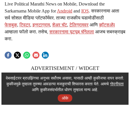
Live Political Marathi News on Mobile, Download the
Sarkarnama Mobile App for
Android
and
IOS
. सरकारनामा आता
सर्व सोशल मीडिया प्लॅटफॉर्मवर. ताज्या राजकीय घडामोडींसाठी
फेसबुक
,
ट्विटर
,
इन्स्टाग्राम
,
शेअर चॅट
,
टेलिग्रामवर
आणि
व्हॉट्सॲप
आम्हाला फॉलो करा. तसेच,
सरकारनामा यूट्यूब चॅनेलला
आजच सबस्क्राइब
करा.
ADVERTISEMENT / WIDGET
ADVERTISEMENT / WIDGET
वेबसाईटवर ब्राउझिंगचा अनुभव सर्वोत्तम असावा, यासाठी आम्ही कुकीजचा वापर करतो.
कुकीजमुळे तुम्हाला तुमच्या आवडत्या मजकुराची शिफारस करता येते. आमचे
गोपनीयता
ADVERTISEMENT / WIDGET
आणि कुकीजसंदर्भातील धोरण तुम्हाला मान्य आहे.
ओके