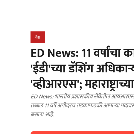
देश
ED News: 11 वर्षांचा 
'ईडी'च्या डॅशिंग अधिक
'व्हीआरएस'; महाराष्ट्राच्
ED News: भारतीय प्रशासकीय सेवेतील आयआरएस अध
तब्बल 11 वर्षे अगोदरच तडकाफडकी आपल्या पदावरून स्व
बसला आहे.