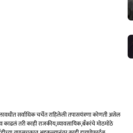
 कालावधीत सर्वाधिक चर्चेत राहिलेली तपासयंत्रणा कोणती असेल
व काढलं तरी काही राजकीय,व्यावसायिक,बँकांचे मोठमोठे
 ईडीच्या तपासचक्रात अडकल्यानंतर काही हायप्रोफाईल