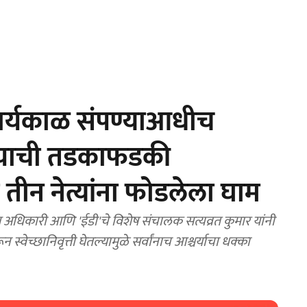
कार्यकाळ संपण्याआधीच
ाऱ्याची तडकाफडकी
या तीन नेत्यांना फोडलेला घाम
िकारी आणि 'ईडी'चे विशेष संचालक सत्यव्रत कुमार यांनी
ेच्छानिवृत्ती घेतल्यामुळे सर्वांनाच आश्चर्याचा धक्का