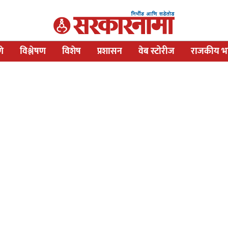
णे
विश्लेषण
विशेष
प्रशासन
वेब स्टोरीज
राजकीय भव