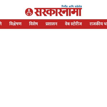
णे
विश्लेषण
विशेष
प्रशासन
वेब स्टोरीज
राजकीय भव