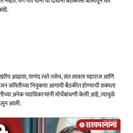
त नव्हते. पण गोरे यांनी या दोघांना बैठकीला बोलावून घेत
 आहे.
खरीप आढावा, पाणंद रस्ते तसेच, संत सावता महाराज आणि
ोजन समितीच्या नियुक्त्या आगामी बैठकीत होण्याची शक्यता
च्या अनेक पदाधिकाऱ्यांनी मोर्चेबांधणी केली आहे, त्यामुळे
 दिसून आली.