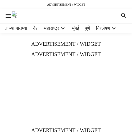
ADVERTISEMENT / WIDGET
H
ताज्या बातम्या
देश
महाराष्ट्र
मुंबई
पुणे
विश्लेषण
e
a
ADVERTISEMENT / WIDGET
d
e
ADVERTISEMENT / WIDGET
r
m
e
n
u
i
t
e
m
s
ADVERTISEMENT / WIDGET