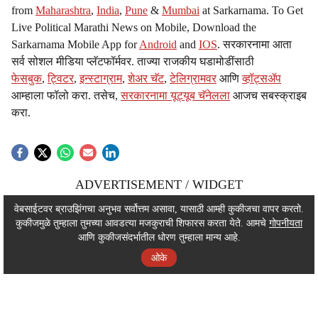
from
Maharashtra
,
India
,
Pune
&
Mumbai
at Sarkarnama. To Get
Live Political Marathi News on Mobile, Download the
Sarkarnama Mobile App for
Android
and
IOS
. सरकारनामा आता
सर्व सोशल मीडिया प्लॅटफॉर्मवर. ताज्या राजकीय घडामोडींसाठी
फेसबुक
,
ट्विटर
,
इन्स्टाग्राम
,
शेअर चॅट
,
टेलिग्रामवर
आणि
व्हॉट्सॲप
आम्हाला फॉलो करा. तसेच,
सरकारनामा यूट्यूब चॅनेलला
आजच सबस्क्राइब
करा.
ADVERTISEMENT / WIDGET
ADVERTISEMENT / WIDGET
वेबसाईटवर ब्राउझिंगचा अनुभव सर्वोत्तम असावा, यासाठी आम्ही कुकीजचा वापर करतो.
कुकीजमुळे तुम्हाला तुमच्या आवडत्या मजकुराची शिफारस करता येते. आमचे
गोपनीयता
ADVERTISEMENT / WIDGET
आणि कुकीजसंदर्भातील धोरण तुम्हाला मान्य आहे.
ओके