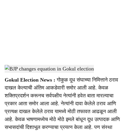
o
c
i
a
l
s
Gokul
-
Sarkarnama
h
Gokul Election News :
गोकुळ दूध संघाच्या निमित्ताने ठराव
a
दाखल केल्याची अंतिम आकडेवारी समोर आली आहे. केवळ
r
शक्तिप्रदर्शन करूनच सर्वपक्षीय नेत्यांनी हवेत बाता मारल्याचा
प्रकार आता समोर आला आहे. नेत्यांनी दावा केलेले ठराव आणि
e
प्रत्यक्ष दाखल केलेले ठराव यामध्ये मोठी तफावत आढळून आली
आहे. केवळ भाषणामध्येच मोठे मोठे इमले बांधून दूध उत्पादक आणि
सभासदांची दिशाभूल करण्याचा प्रयत्न केला आहे. पण संस्था