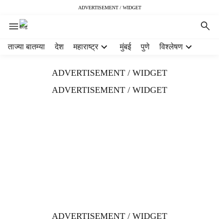
ADVERTISEMENT / WIDGET
H
ताज्या बातम्या
देश
महाराष्ट्र
मुंबई
पुणे
विश्लेषण
e
a
ADVERTISEMENT / WIDGET
d
e
ADVERTISEMENT / WIDGET
r
m
e
n
u
i
t
e
m
s
ADVERTISEMENT / WIDGET