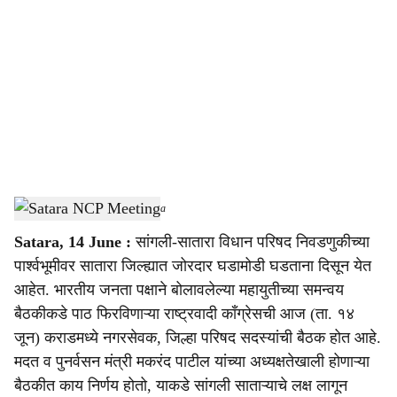
o
c
i
a
l
s
Satara NCP Meeting
-
Sarkarnama
h
Satara, 14 June :
सांगली-सातारा विधान परिषद निवडणुकीच्या
a
पार्श्वभूमीवर सातारा जिल्ह्यात जोरदार घडामोडी घडताना दिसून येत
r
आहेत. भारतीय जनता पक्षाने बोलावलेल्या महायुतीच्या समन्वय
बैठकीकडे पाठ फिरविणाऱ्या राष्ट्रवादी काँग्रेसची आज (ता. १४
e
जून) कराडमध्ये नगरसेवक, जिल्हा परिषद सदस्यांची बैठक होत आहे.
मदत व पुनर्वसन मंत्री मकरंद पाटील यांच्या अध्यक्षतेखाली होणाऱ्या
बैठकीत काय निर्णय होतो, याकडे सांगली साताऱ्याचे लक्ष लागून