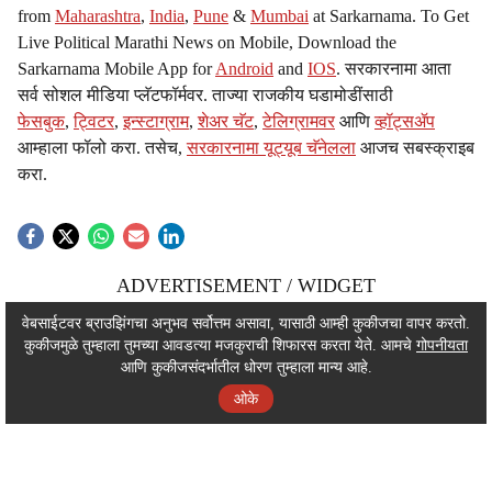
from
Maharashtra
,
India
,
Pune
&
Mumbai
at Sarkarnama. To Get
Live Political Marathi News on Mobile, Download the
Sarkarnama Mobile App for
Android
and
IOS
. सरकारनामा आता
सर्व सोशल मीडिया प्लॅटफॉर्मवर. ताज्या राजकीय घडामोडींसाठी
फेसबुक
,
ट्विटर
,
इन्स्टाग्राम
,
शेअर चॅट
,
टेलिग्रामवर
आणि
व्हॉट्सॲप
आम्हाला फॉलो करा. तसेच,
सरकारनामा यूट्यूब चॅनेलला
आजच सबस्क्राइब
करा.
ADVERTISEMENT / WIDGET
ADVERTISEMENT / WIDGET
वेबसाईटवर ब्राउझिंगचा अनुभव सर्वोत्तम असावा, यासाठी आम्ही कुकीजचा वापर करतो.
कुकीजमुळे तुम्हाला तुमच्या आवडत्या मजकुराची शिफारस करता येते. आमचे
गोपनीयता
ADVERTISEMENT / WIDGET
आणि कुकीजसंदर्भातील धोरण तुम्हाला मान्य आहे.
ओके