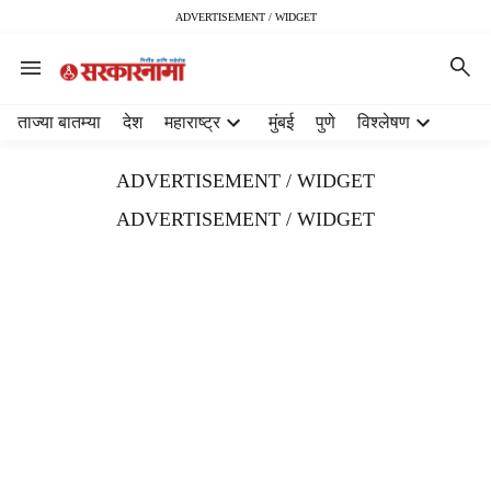
ADVERTISEMENT / WIDGET
H
ताज्या बातम्या
देश
महाराष्ट्र
मुंबई
पुणे
विश्लेषण
e
a
ADVERTISEMENT / WIDGET
d
e
ADVERTISEMENT / WIDGET
r
m
e
n
u
i
t
e
m
s