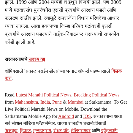
झाले. 1999 आणि 2004 मध्येही ते इथून विजयी झाले. पण 2009
मध्ये मतदारसंघ पुनर्रचनेत एससी प्रवर्गाचे आरक्षण पडले आणि
फलटण राखीव झाले. त्यामुळे रामराजेंना विधान परिषदेचा आधार
घ्यावा लागला. आता हक्काच्या जिल्हा परिषद गटांवरही एससी
प्रवर्गाचे आरक्षण पडल्याने नाईक-निंबाळकर घराण्याची राजकीय
कोंडी झाली आहे.
सरकारनामाचे
सदस्य व्हा
शॉपिंगसाठी 'सकाळ प्राईम डील्स'च्या भन्नाट ऑफर्स पाहण्यासाठी
क्लिक
करा
.
Read
Latest Marathi Political News
,
Breaking Political News
from
Maharashtra
,
India
,
Pune
&
Mumbai
at Sarkarnama. To Get
Live Political Marathi News on Mobile, Download the
Sarkarnama Mobile App for
Android
and
IOS
. सरकारनामा आता
सर्व सोशल मीडिया प्लॅटफॉर्मवर. ताज्या राजकीय घडामोडींसाठी
फेसबुक
,
ट्विटर
,
इन्स्टाग्राम
,
शेअर चॅट
,
टेलिग्रामवर
आणि
व्हॉट्सॲप