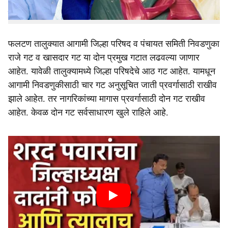
गट सोडून शेजारच्‍या गटांमध्‍ये राजकीय अस्‍तित्‍वाचा शोध घ्‍यावा
लागणार आहे.
फलटण तालुक्यात आगामी जिल्हा परिषद व पंचायत समिती निवडणुका
राजे गट व खासदार गट या दोन प्रमुख गटात लढवल्या जाणार
आहेत. यावेळी तालुक्यामध्ये जिल्हा परिषदेचे आठ गट आहेत. यामधून
आगामी निवडणुकीसाठी चार गट अनुसूचित जाती प्रवर्गासाठी राखीव
झाले आहेत. तर नागरिकांच्‍या मागास प्रवर्गासाठी दोन गट राखीव
आहेत. केवळ दोन गट सर्वसाधारण खुले राहिले आहे.