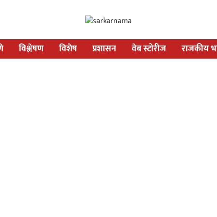
णे
विश्लेषण
विशेष
प्रशासन
वेब स्टोरीज
राजकीय भव