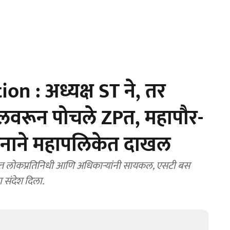
n : अध्यक्ष ST ने, तर
लवरून पोचले ZPत, महापौर-
ाहनाने महापलिकेत दाखल
 संदेश दिला.