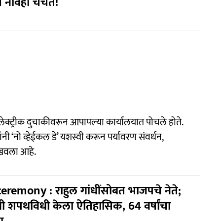
े नावही चर्चेत!
्ट्रीक दुचाकीवरून आपापल्या कार्यालयात पोचले होते.
ी ‘नो व्हेईकल डे’ यशस्वी करून पर्यावरण संवर्धन,
ाखवला आहे.
remony : राहुल गांधींसोबत भाजपचे नेते;
ी शपथविधी केला ऐतिहासिक, 64 वर्षांचा