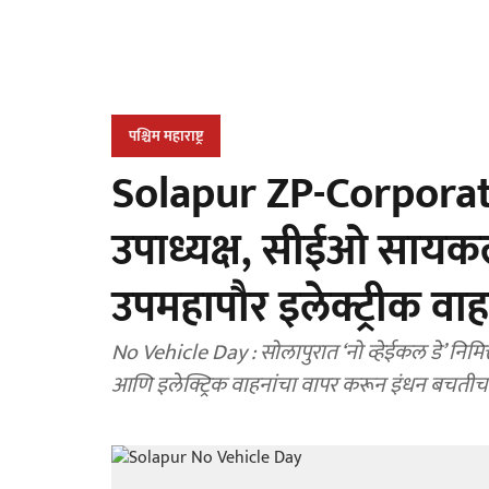
पश्चिम महाराष्ट्र
Solapur ZP-Corporatio
उपाध्यक्ष, सीईओ सायक
उपमहापौर इलेक्ट्रीक व
No Vehicle Day : सोलापुरात ‘नो व्हेईकल डे’ निमित्त लोकप्रतिनिधी आणि अधिकाऱ्यांनी सायकल, एसटी बस
आणि इलेक्ट्रिक वाहनांचा वापर करून इंधन बचतीचा