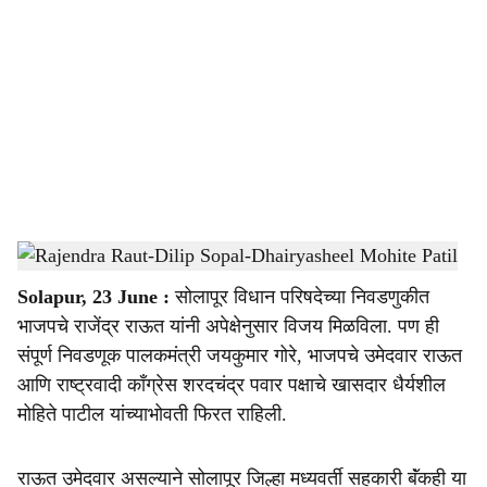
o
c
i
a
l
s
Rajendra Raut-Dilip Sopal-Dhairyasheel Mohite Patil
-
Sarkarnama
h
Solapur, 23 June :
सोलापूर विधान परिषदेच्या निवडणुकीत
a
भाजपचे राजेंद्र राऊत यांनी अपेक्षेनुसार विजय मिळविला. पण ही
r
संपूर्ण निवडणूक पालकमंत्री जयकुमार गोरे, भाजपचे उमेदवार राऊत
आणि राष्ट्रवादी काँग्रेस शरदचंद्र पवार पक्षाचे खासदार धैर्यशील
e
मोहिते पाटील यांच्याभोवती फिरत राहिली.
राऊत उमेदवार असल्याने सोलापूर जिल्हा मध्यवर्ती सहकारी बॅंकही या