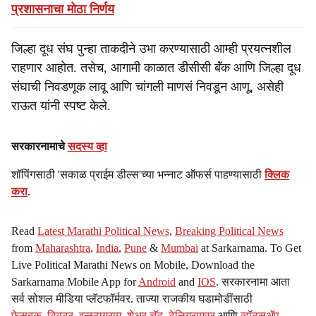
प्रशासनाचा मोठा निर्णय
जिल्हा दूध संघ पुन्हा ताकदीने उभा करण्यासाठी आम्ही प्रयत्नशील
राहणार आहोत. तसेच, आगामी काळात डीसीसी बॅंक आणि जिल्हा दूध
संघाची निवडणूक लावू आणि चांगली माणसं निवडून आणू, असेही
राऊत यांनी स्पष्ट केले.
सरकारनामाचे
सदस्य व्हा
शॉपिंगसाठी 'सकाळ प्राईम डील्स'च्या भन्नाट ऑफर्स पाहण्यासाठी
क्लिक
करा
.
Read
Latest Marathi Political News
,
Breaking Political News
from
Maharashtra
,
India
,
Pune
&
Mumbai
at Sarkarnama. To Get
Live Political Marathi News on Mobile, Download the
Sarkarnama Mobile App for
Android
and
IOS
. सरकारनामा आता
सर्व सोशल मीडिया प्लॅटफॉर्मवर. ताज्या राजकीय घडामोडींसाठी
फेसबुक
,
ट्विटर
,
इन्स्टाग्राम
,
शेअर चॅट
,
टेलिग्रामवर
आणि
व्हॉट्सॲप