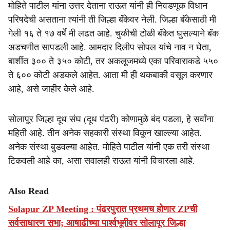
मोहिते पाटील यांना उत्तर देताना राऊत यांनी ही निवडणूक विधान
परिषदेची असताना त्यांनी ती जिल्हा बॅंकेवर नेली. जिल्हा बॅंकेसाठी मी
गेली १६ ते १७ वर्षे मी लढत आहे. चुकीची टोळी बॅंकेत घुसल्याने बॅंक
अडचणीत सापडली आहे. आमदार दिलीप सोपल यांचे नाव न घेता,
बार्शीत ३०० ते ३५० कोटी, तर अकलूजमध्ये एका परिवाराकडे ५५०
ते ६०० कोटी अडकले आहेत. आता मी ही थकबाकी वसूल करणार
आहे, असे जाहीर केले आहे.
सोलापूर जिल्हा दूध संघ (दूध पंढरी) कोणामुळे बंद पडला, हे सर्वांना
महिती आहे. तीन अनेक सहकारी संस्था विकून खाल्ल्या आहेत.
अनेक संस्था बुडवल्या आहेत. मोहिते पाटील यांनी एक तरी संस्था
टिकवली आहे का, असा सवालही राऊत यांनी विचारला आहे.
Also Read
Solapur ZP Meeting : पंढरपुरात प्रथमच होणार ZPची
सर्वसाधारण सभा; आषाढीच्या पार्श्वभूमीवर सोलापूर जिल्हा