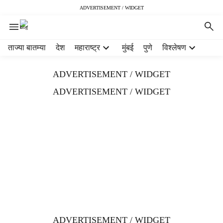
ADVERTISEMENT / WIDGET
H
ताज्या बातम्या
देश
महाराष्ट्र
मुंबई
पुणे
विश्लेषण
e
a
ADVERTISEMENT / WIDGET
d
e
ADVERTISEMENT / WIDGET
r
m
e
n
u
i
t
e
m
s
ADVERTISEMENT / WIDGET