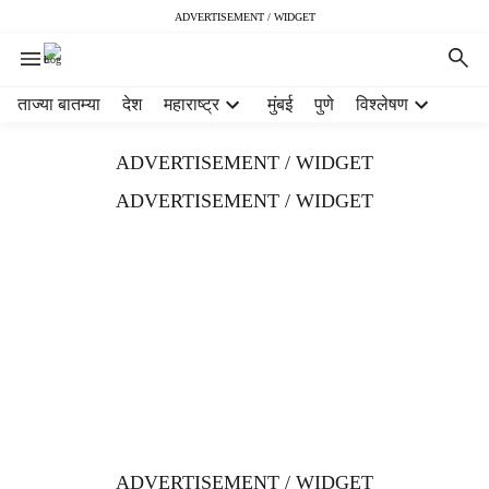
ADVERTISEMENT / WIDGET
H
ताज्या बातम्या
देश
महाराष्ट्र
मुंबई
पुणे
विश्लेषण
e
a
ADVERTISEMENT / WIDGET
d
e
ADVERTISEMENT / WIDGET
r
m
e
n
u
i
t
e
m
s
ADVERTISEMENT / WIDGET