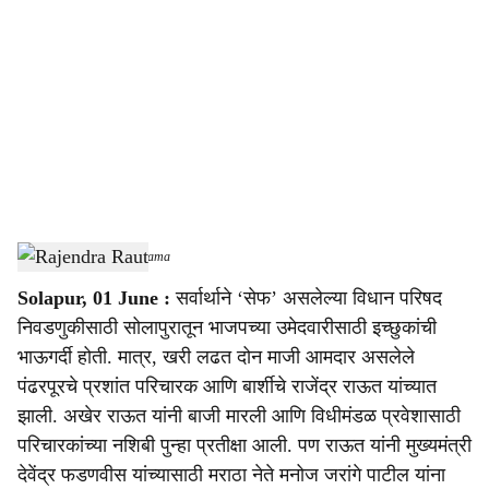
o
c
i
a
l
s
Rajendra Raut
-
Sarkarnama
h
Solapur, 01 June :
सर्वार्थाने ‘सेफ’ असलेल्या विधान परिषद
a
निवडणुकीसाठी सोलापुरातून भाजपच्या उमेदवारीसाठी इच्छुकांची
r
भाऊगर्दी होती. मात्र, खरी लढत दोन माजी आमदार असलेले
पंढरपूरचे प्रशांत परिचारक आणि बार्शीचे राजेंद्र राऊत यांच्यात
e
झाली. अखेर राऊत यांनी बाजी मारली आणि विधीमंडळ प्रवेशासाठी
परिचारकांच्या नशिबी पुन्हा प्रतीक्षा आली. पण राऊत यांनी मुख्यमंत्री
देवेंद्र फडणवीस यांच्यासाठी मराठा नेते मनोज जरांगे पाटील यांना