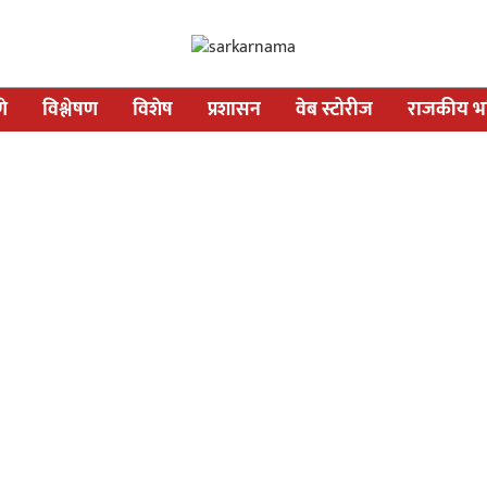
णे
विश्लेषण
विशेष
प्रशासन
वेब स्टोरीज
राजकीय भव