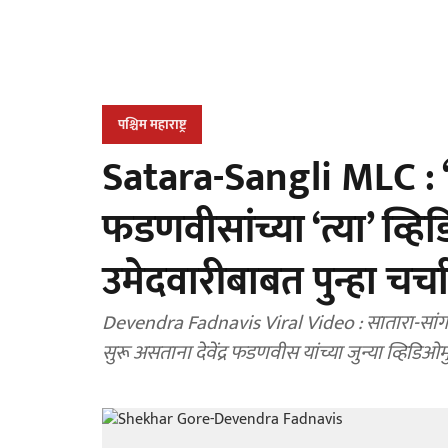
पश्चिम महाराष्ट्र
Satara-Sangli MLC : ‘
फडणवीसांच्या ‘त्या’ व्हिडि
उमेदवारीबाबत पुन्हा चर्च
Devendra Fadnavis Viral Video : सातारा-सां
सुरू असताना देवेंद्र फडणवीस यांच्या जुन्या व्हिडिओमु