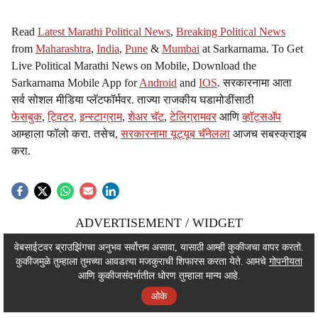
Read
Latest Marathi Political News
,
Breaking Political News
from
Maharashtra
,
India
,
Pune
&
Mumbai
at Sarkarnama. To Get
Live Political Marathi News on Mobile, Download the
Sarkarnama Mobile App for
Android
and
IOS
. सरकारनामा आता
सर्व सोशल मीडिया प्लॅटफॉर्मवर. ताज्या राजकीय घडामोडींसाठी
फेसबुक
,
ट्विटर
,
इन्स्टाग्राम
,
शेअर चॅट
,
टेलिग्रामवर
आणि
व्हॉट्सॲप
आम्हाला फॉलो करा. तसेच,
सरकारनामा यूट्यूब चॅनेलला
आजच सबस्क्राइब
करा.
ADVERTISEMENT / WIDGET
ADVERTISEMENT / WIDGET
वेबसाईटवर ब्राउझिंगचा अनुभव सर्वोत्तम असावा, यासाठी आम्ही कुकीजचा वापर करतो.
कुकीजमुळे तुम्हाला तुमच्या आवडत्या मजकुराची शिफारस करता येते. आमचे
गोपनीयता
ADVERTISEMENT / WIDGET
आणि कुकीजसंदर्भातील धोरण तुम्हाला मान्य आहे.
ओके