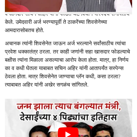
मात्र, त्यानंतर आठ दिवसातच आदित्य ठाकरे यांचे विश्वासू सहकारी
व आमदार सचिन अहिर यांना फोडत थेट विधान परिषदेचे सभापतीच
केले. उमेदवारी अर्ज भरण्यापूर्वी ते ठाकरेंच्या शिवसेनेच्या
आमदारासोबतच होते.
अचानक त्यांनी शिवसेनेत जाऊन अर्ज भरल्याने सर्वांसाठीच त्यांचा
प्रवेश धक्कातंत्र ठरला. तर काही जणांनी सहा खासदार फोडल्याचे
बक्षीस त्यांना मिळाला असल्याचा आरोप केला होता. मात्र, हा निर्णय
का व कधी घेतला याबाबत सचिन अहिर यांनी आतापर्यंत सस्पेन्स
ठेवला होता. मात्र शिवसेनेत जाण्याचा प्लॅन कधी, कसा ठरला?
त्याबाबत अहिर यांनी अखेर सगळंच सांगितले.