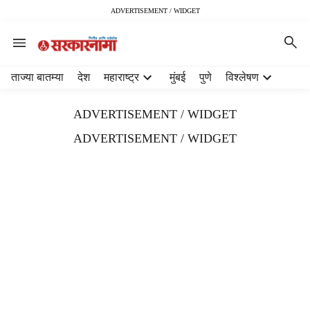
ADVERTISEMENT / WIDGET
H
ताज्या बातम्या
देश
महाराष्ट्र
मुंबई
पुणे
विश्लेषण
e
a
ADVERTISEMENT / WIDGET
d
e
ADVERTISEMENT / WIDGET
r
m
e
n
u
i
t
e
m
s