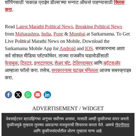
शॉपिंगसाठी 'सकाळ प्राईम डील्स'च्या भन्नाट ऑफर्स पाहण्यासाठी
क्लिक
करा
.
Read
Latest Marathi Political News
,
Breaking Political News
from
Maharashtra
,
India
,
Pune
&
Mumbai
at Sarkarnama. To Get
Live Political Marathi News on Mobile, Download the
Sarkarnama Mobile App for
Android
and
IOS
. सरकारनामा आता
सर्व सोशल मीडिया प्लॅटफॉर्मवर. ताज्या राजकीय घडामोडींसाठी
फेसबुक
,
ट्विटर
,
इन्स्टाग्राम
,
शेअर चॅट
,
टेलिग्रामवर
आणि
व्हॉट्सॲप
आम्हाला फॉलो करा. तसेच,
सरकारनामा यूट्यूब चॅनेलला
आजच सबस्क्राइब
करा.
ADVERTISEMENT / WIDGET
ADVERTISEMENT / WIDGET
वेबसाईटवर ब्राउझिंगचा अनुभव सर्वोत्तम असावा, यासाठी आम्ही कुकीजचा वापर करतो.
कुकीजमुळे तुम्हाला तुमच्या आवडत्या मजकुराची शिफारस करता येते. आमचे
गोपनीयता
ADVERTISEMENT / WIDGET
आणि कुकीजसंदर्भातील धोरण तुम्हाला मान्य आहे.