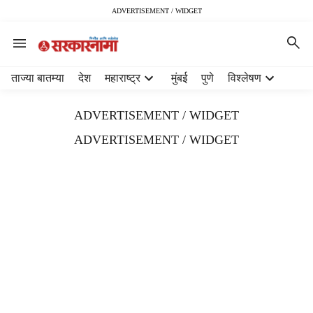
ADVERTISEMENT / WIDGET
H
ताज्या बातम्या
देश
महाराष्ट्र
मुंबई
पुणे
विश्लेषण
e
a
ADVERTISEMENT / WIDGET
d
e
ADVERTISEMENT / WIDGET
r
m
e
n
u
i
t
e
m
s