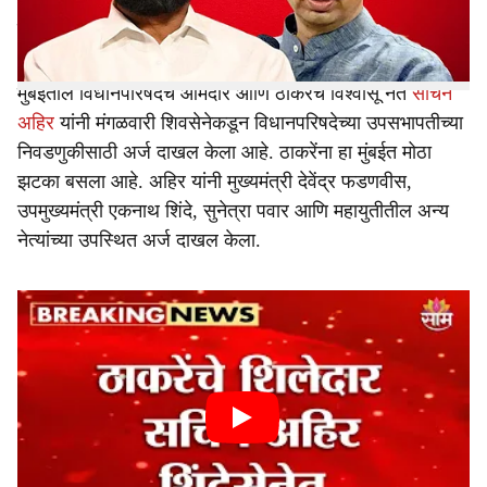
प्रवेश करणार असल्याचे त्यांच्या नेत्यांकडून सांगितले जात होते.
त्याची सुरूवात मंगळवारपासून झाली आहे.
मुंबईतील विधानपरिषदेचे आमदार आणि ठाकरेंचे विश्वासू नेते
सचिन
अहिर
यांनी मंगळवारी शिवसेनेकडून विधानपरिषदेच्या उपसभापतीच्या
निवडणुकीसाठी अर्ज दाखल केला आहे. ठाकरेंना हा मुंबईत मोठा
झटका बसला आहे. अहिर यांनी मुख्यमंत्री देवेंद्र फडणवीस,
उपमुख्यमंत्री एकनाथ शिंदे, सुनेत्रा पवार आणि महायुतीतील अन्य
नेत्यांच्या उपस्थित अर्ज दाखल केला.