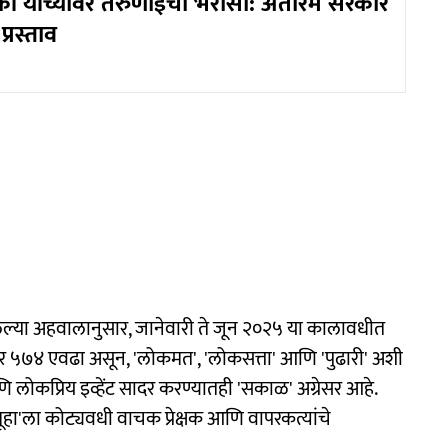
्की यांच्यावर तरुणाईचा भरोसा: अंतरिम सरकार
्रस्ताव
केलेल्या अहवालानुसार, जानेवारी ते जून २०२५ या कालावधीत
५७४ एवढा असून, 'लोकमत', 'लोकसत्ता' आणि 'पुढारी' अशी
 आणि लोकप्रिय इव्हेंट सादर करण्यातही 'सकाळ' अग्रेसर आहे.
मूहा'ला कोट्यवधी वाचक प्रेक्षक आणि वापरकत्यांचे