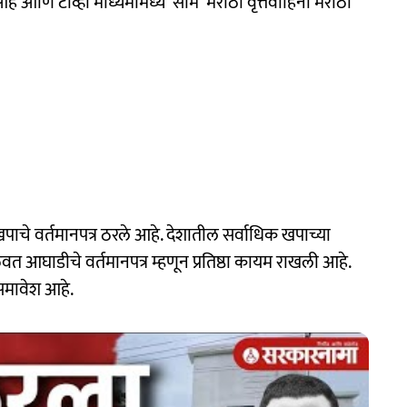
णि टीव्ही माध्यमामध्ये 'साम' मराठी वृत्तवाहिनी मराठी
खपाचे वर्तमानपत्र ठरले आहे. देशातील सर्वाधिक खपाच्या
ळवत आघाडीचे वर्तमानपत्र म्हणून प्रतिष्ठा कायम राखली आहे.
समावेश आहे.