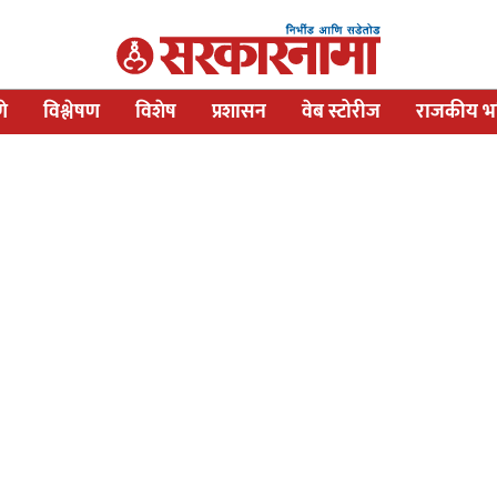
णे
विश्लेषण
विशेष
प्रशासन
वेब स्टोरीज
राजकीय भव