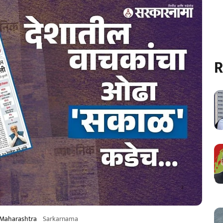
R
n Maharashtra
Sarkarnama