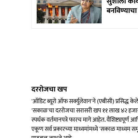
सुशीला कार
बनविण्याचा प
दररोजचा खप
'ऑडिट ब्यूरो ऑफ सर्क्युलेशन'ने (एबीसी) प्रसिद्ध 
'सकाळ'चा दररोजचा सरासरी खप ११ लाख ४२ हजार 
स्पर्धक वर्तमानपत्रे फारच मागे आहेत. वैशिष्ट्यपूर्ण
एकूण सर्व प्रकारच्या माध्यमांमध्ये 'सकाळ माध्यम स