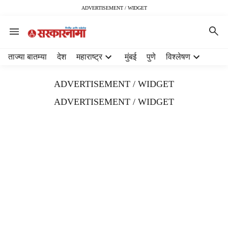
ADVERTISEMENT / WIDGET
H
ताज्या बातम्या
देश
महाराष्ट्र
मुंबई
पुणे
विश्लेषण
e
a
ADVERTISEMENT / WIDGET
d
e
ADVERTISEMENT / WIDGET
r
m
e
n
u
i
t
e
m
s