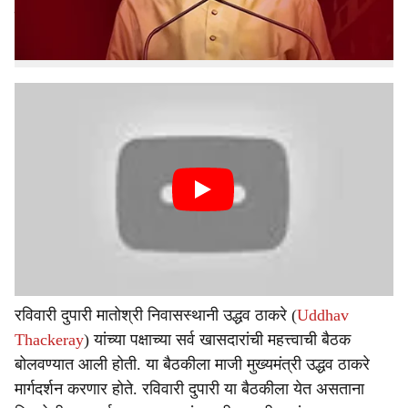
खासदार पाटील त्यांच्या ताफ्यातील गाड्या एकमेकांवर आदळल्याने हा
अपघात झाला. या अपघातात कारचे मोठे नुकसान झाले आहे.
रविवारी दुपारी मातोश्री निवासस्थानी उद्धव ठाकरे (
Uddhav
Thackeray
) यांच्या पक्षाच्या सर्व खासदारांची महत्त्वाची बैठक
बोलवण्यात आली होती. या बैठकीला माजी मुख्यमंत्री उद्धव ठाकरे
मार्गदर्शन करणार होते. रविवारी दुपारी या बैठकीला येत असताना