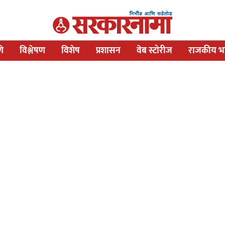
णे
विश्लेषण
विशेष
प्रशासन
वेब स्टोरीज
राजकीय भव