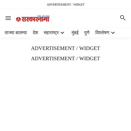
ADVERTISEMENT / WIDGET
H
ताज्या बातम्या
देश
महाराष्ट्र
मुंबई
पुणे
विश्लेषण
e
a
ADVERTISEMENT / WIDGET
d
e
ADVERTISEMENT / WIDGET
r
m
e
n
u
i
t
e
m
s