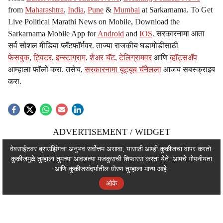
from
Maharashtra
,
India
,
Pune
&
Mumbai
at Sarkarnama. To Get
Live Political Marathi News on Mobile, Download the
Sarkarnama Mobile App for
Android
and
IOS
. सरकारनामा आता
सर्व सोशल मीडिया प्लॅटफॉर्मवर. ताज्या राजकीय घडामोडींसाठी
फेसबुक
,
ट्विटर
,
इन्स्टाग्राम
,
शेअर चॅट
,
टेलिग्रामवर
आणि
व्हॉट्सॲप
आम्हाला फॉलो करा. तसेच,
सरकारनामा यूट्यूब चॅनेलला
आजच सबस्क्राइब
करा.
ADVERTISEMENT / WIDGET
ADVERTISEMENT / WIDGET
वेबसाईटवर ब्राउझिंगचा अनुभव सर्वोत्तम असावा, यासाठी आम्ही कुकीजचा वापर करतो.
कुकीजमुळे तुम्हाला तुमच्या आवडत्या मजकुराची शिफारस करता येते. आमचे
गोपनीयता
ADVERTISEMENT / WIDGET
आणि कुकीजसंदर्भातील धोरण तुम्हाला मान्य आहे.
ओके