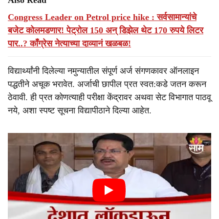
Also Read
Congress Leader on Petrol price hike : सर्वसामान्यांचे
बजेट कोलमडणार! पेट्रोल 150 अन् डिझेल थेट 170 रुपये लिटर
पार..? काँग्रेस नेत्याच्या दाव्यानं खळबळ!
विद्यार्थ्यांनी दिलेल्या नमुन्यातील संपूर्ण अर्ज संगणकावर ऑनलाइन
पद्धतीने अचूक भरावेत. अर्जाची छापील प्रत स्वत:कडे जतन करून
ठेवावी. ही प्रत कोणत्याही परीक्षा केंद्रावर अथवा सेट विभागात पाठवू
नये, अशा स्पष्ट सूचना विद्यापीठाने दिल्या आहेत.