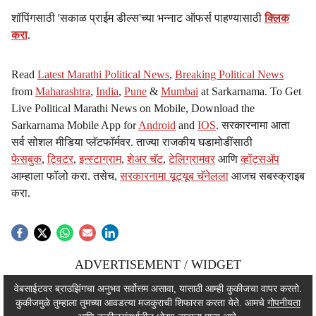
शॉपिंगसाठी 'सकाळ प्राईम डील्स'च्या भन्नाट ऑफर्स पाहण्यासाठी
क्लिक
करा
.
Read
Latest Marathi Political News
,
Breaking Political News
from
Maharashtra
,
India
,
Pune
&
Mumbai
at Sarkarnama. To Get
Live Political Marathi News on Mobile, Download the
Sarkarnama Mobile App for
Android
and
IOS
. सरकारनामा आता
सर्व सोशल मीडिया प्लॅटफॉर्मवर. ताज्या राजकीय घडामोडींसाठी
फेसबुक
,
ट्विटर
,
इन्स्टाग्राम
,
शेअर चॅट
,
टेलिग्रामवर
आणि
व्हॉट्सॲप
आम्हाला फॉलो करा. तसेच,
सरकारनामा यूट्यूब चॅनेलला
आजच सबस्क्राइब
करा.
ADVERTISEMENT / WIDGET
ADVERTISEMENT / WIDGET
वेबसाईटवर ब्राउझिंगचा अनुभव सर्वोत्तम असावा, यासाठी आम्ही कुकीजचा वापर करतो.
कुकीजमुळे तुम्हाला तुमच्या आवडत्या मजकुराची शिफारस करता येते. आमचे
गोपनीयता
ADVERTISEMENT / WIDGET