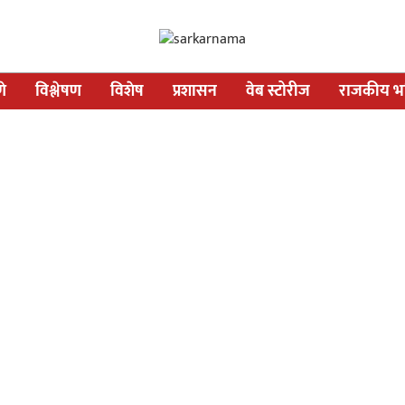
णे
विश्लेषण
विशेष
प्रशासन
वेब स्टोरीज
राजकीय भव