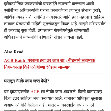
इलेक्ट्रॉनिक उपकरणांची बारकाईने तपासणी करण्यात आली.
एसीबीच्या अधिकाऱ्यांनी घराचा कानाकोपरा तपासून संभाव्य पुरावे,
आर्थिक व्यवहारांशी संबंधित कागदपत्रे आणि इतर महत्त्वाचे साहित्य
ताब्यात घेतल्याची माहिती सूत्रांकडून मिळत आहे. रात्री उशिरापर्यंत
ही कारवाई सुरू होती. तपासाच्या गोपनीयतेमुळे कोणत्याही
अधिकाऱ्याने माध्यमांशी कोणताही संवाद साधला नाही.
Also Read
ACB Raid: 'परवाना हवा तर लाच द्या'; बीडमध्ये सहाय्यक
निबंधकासह तिघे एसीबीच्या रंगेहाथ जाळ्यात
घरातून नेमके काय जप्त केले?
घर झाडाझडतीत
ACB
ला नेमके काय आढळले, किती कागदपत्रे
किंवा इतर साहित्य जप्त करण्यात आले, याबाबत अधिकृत खुलासा
अद्याप एसीबीने केलेला नाही. मात्र या कारवाईत तपासासाठी