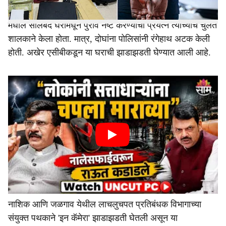
किरण चौधरी यांच्या जळगाव शहरातील साईप्रभा आर्केड अपार्टमेंट
मधील सीलबंद घरामधून पुरावे नष्ट करण्याचा प्रयत्न त्यांच्याच चुलत
शालकाने केला होता. मात्र, दोघांना पोलिसांनी रंगेहाथ अटक केली
होती. अखेर एसीबीकडून या घराची झाडाझडती घेण्यात आली आहे.
नाशिक आणि जळगाव येथील लाचलुचपत प्रतिबंधक विभागाच्या
संयुक्त पथकाने 'इन कॅमेरा' झाडाझडती घेतली असून या