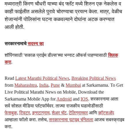
मध्यरात्री किरण चौधरी याच्या बंद फ्लॅट मध्ये शिरुन एक नेकलेस व
काही फाईलीत असलेले पुरावे चोरण्याचा प्रयत्न केला. मात्र, वेळीच
शेजाऱ्यांनी पोलिसांना घटना कळवल्याने दोघांना अटक करण्यात
आली होती.
सरकारनामाचे
सदस्य व्हा
शॉपिंगसाठी 'सकाळ प्राईम डील्स'च्या भन्नाट ऑफर्स पाहण्यासाठी
क्लिक
करा
.
Read
Latest Marathi Political News
,
Breaking Political News
from
Maharashtra
,
India
,
Pune
&
Mumbai
at Sarkarnama. To Get
Live Political Marathi News on Mobile, Download the
Sarkarnama Mobile App for
Android
and
IOS
. सरकारनामा आता
सर्व सोशल मीडिया प्लॅटफॉर्मवर. ताज्या राजकीय घडामोडींसाठी
फेसबुक
,
ट्विटर
,
इन्स्टाग्राम
,
शेअर चॅट
,
टेलिग्रामवर
आणि
व्हॉट्सॲप
आम्हाला फॉलो करा. तसेच,
सरकारनामा यूट्यूब चॅनेलला
आजच सबस्क्राइब
करा.