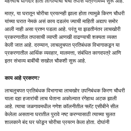
महत्त्वाचे धागेदोरे हाती लागल्याची चर्चा तपास यंत्रणांमध्ये सुरू आहे.
मात्र, या घरातून चोरीचा प्रयत्नही झाला होता त्यामुळे किरण चौधरी
यांच्या घरात नेमकं असं काय दडलंय ज्याची माहिती अद्याप समोर
आली नाही असा प्रश्न पडला आहे. परंतु या झडतीनंतर लाचखोरी
प्रकरणातील तपासाची व्याप्ती आणखी वाढण्याची शक्यता व्यक्त
केली जात आहे. दरम्यान, लाचलुचपत प्रतिबंधक विभागाकडून या
प्रकरणातील आर्थिक व्यवहार, मालमत्ता, संबंधित कागदपत्रे आणि
इतर संभाव्य बाबींची सखोल चौकशी सुरू आहे.
काय आहे प्रकरण?
लाचलुचपत प्रतिबंधक विभागाचा लाचखोर उपनिबंधक किरण चौधरी
याला दहा हजारांची लाच घेताना अकोल्यात रंगेहाथ अटक झाली
आहे. त्याचा जळगावमधील गणेश कॉलनीतील फ्लॅट एसीबीने सील
केलेला असताना घरातील पुरावे नष्ट करण्यासाठी त्याच्या चुलत
शालकाने बंद घर फोडून चोरीचा प्रयत्न केला होता. दोघांनी