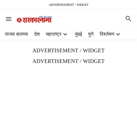
ADVERTISEMENT / WIDGET
H
ताज्या बातम्या
देश
महाराष्ट्र
मुंबई
पुणे
विश्लेषण
e
a
ADVERTISEMENT / WIDGET
d
e
ADVERTISEMENT / WIDGET
r
m
e
n
u
i
t
e
m
s