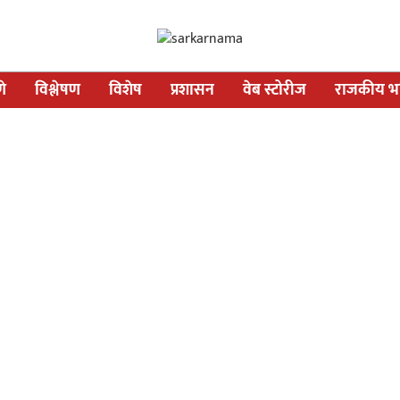
णे
विश्लेषण
विशेष
प्रशासन
वेब स्टोरीज
राजकीय भव