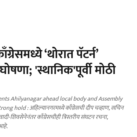
रेसमध्ये ‘थोरात पॅटर्न’
ी घोषणा; 'स्थानिक'पूर्वी मोठी
Assembly
g hold : अहिल्यानगरमध्ये काँग्रेसची दीप चव्हाण, सचिन
रवादी-शिवसेनेनंतर काँग्रेसचीही त्रिस्तरीय संघटन रचना,
आहे.