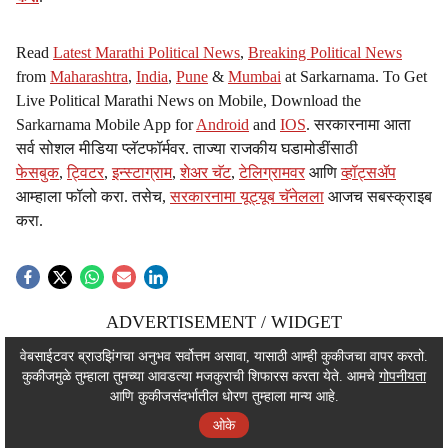
Read
Latest Marathi Political News
,
Breaking Political News
from
Maharashtra
,
India
,
Pune
&
Mumbai
at Sarkarnama. To Get
Live Political Marathi News on Mobile, Download the
Sarkarnama Mobile App for
Android
and
IOS
. सरकारनामा आता
सर्व सोशल मीडिया प्लॅटफॉर्मवर. ताज्या राजकीय घडामोडींसाठी
फेसबुक
,
ट्विटर
,
इन्स्टाग्राम
,
शेअर चॅट
,
टेलिग्रामवर
आणि
व्हॉट्सॲप
आम्हाला फॉलो करा. तसेच,
सरकारनामा यूट्यूब चॅनेलला
आजच सबस्क्राइब
करा.
ADVERTISEMENT / WIDGET
ADVERTISEMENT / WIDGET
वेबसाईटवर ब्राउझिंगचा अनुभव सर्वोत्तम असावा, यासाठी आम्ही कुकीजचा वापर करतो.
कुकीजमुळे तुम्हाला तुमच्या आवडत्या मजकुराची शिफारस करता येते. आमचे
गोपनीयता
ADVERTISEMENT / WIDGET
आणि कुकीजसंदर्भातील धोरण तुम्हाला मान्य आहे.
ओके