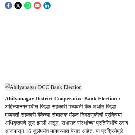
S
o
c
i
a
l
s
Ahilyanagar DCC Bank Election
-
Sarkarnama
h
Ahilyanagar District Cooperative Bank Election :
a
अहिल्यानगरमधील जिल्हा सहकारी मध्यवर्ती बँक अर्थात जिल्हा
r
मध्यवर्ती सहकारी बँकेच्या संचालक मंडळ निवडणुकीची प्रक्रिया
अधिकृतपणे सुरू झाली असून, सभासद संस्थांच्या प्रतिनिधींचे ठराव
e
आजपासून 16 जुलैपर्यंत मागवण्यात येणार आहेत. या प्रक्रियेमुळे