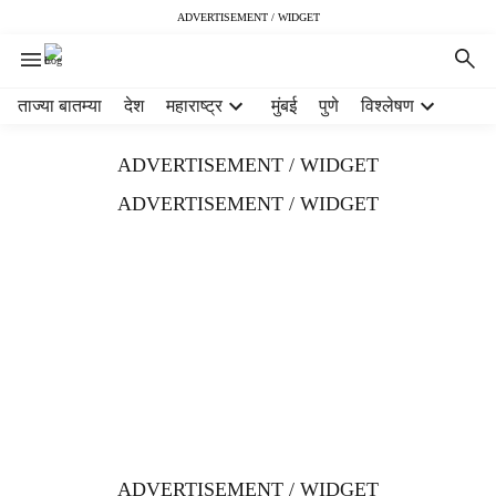
ADVERTISEMENT / WIDGET
H
ताज्या बातम्या
देश
महाराष्ट्र
मुंबई
पुणे
विश्लेषण
e
a
ADVERTISEMENT / WIDGET
d
e
ADVERTISEMENT / WIDGET
r
m
e
n
u
i
t
e
m
s
ADVERTISEMENT / WIDGET