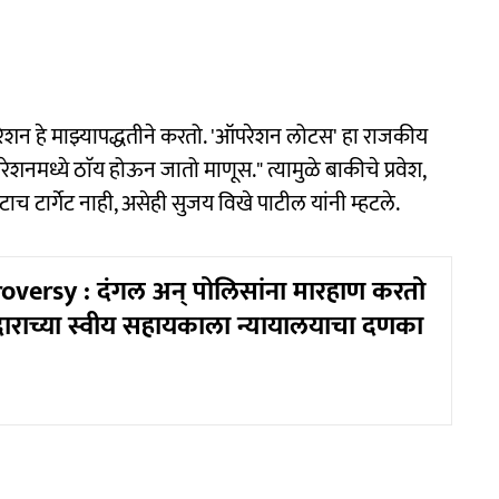
ऑपरेशन हे माझ्यापद्धतीने करतो. 'ऑपरेशन लोटस' हा राजकीय
नमध्ये ठाॅय होऊन जातो माणूस." त्यामुळे बाकीचे प्रवेश,
ी एकटाच टार्गेट नाही, असेही सुजय विखे पाटील यांनी म्हटले.
versy : दंगल अन् पोलिसांना मारहाण करतो
राच्या स्वीय सहायकाला न्यायालयाचा दणका