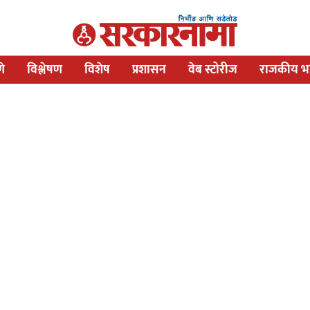
णे
विश्लेषण
विशेष
प्रशासन
वेब स्टोरीज
राजकीय भव