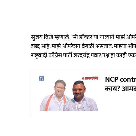
सुजय विखे म्हणाले, "मी डाॅक्टर या नात्याने माझं 
शब्द आहे. माझे ऑपरेशन वेगळी असतात. माझ्या ऑपरेश
राष्ट्रवादी काँग्रेस पार्टी शरदचंद्र पवार पक्ष हा काह
NCP contro
काय? आमदा