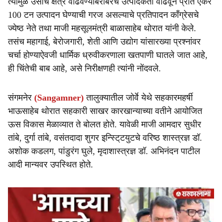
त्यामुळे उसाचे क्षेत्र वाढवण्याबरोबरच उत्पादकता वाढवून प्रति एकर
100 टन उत्पादन घेण्याची गरज असल्याचे प्रतिपादन काँग्रेसचे
ज्येष्ठ नेते तथा माजी महसूलमंत्री बाळासाहेब थोरात यांनी केले.
तसंच महागाई, बेरोजगारी, शेती आणि उद्योग यांसारख्या प्रश्नांवर
चर्चा होण्याऐवजी धार्मिक ध्रुवीकरणाला खतपाणी घातले जात आहे,
ही चिंतेची बाब आहे, असे निरीक्षणही त्यांनी नोंदवले.
संगमनेर
(Sangamner)
तालुक्यातील जोर्वे येथे सहकारमहर्षी
भाऊसाहेब थोरात सहकारी साखर कारखान्याच्या वतीने आयोजित
ऊस विकास मेळाव्यात ते बोलत होते. यावेळी माजी आमदार सुधीर
तांबे, दुर्गा तांबे, वसंतदादा शुगर इन्स्टि्टयुटचे वरिष्ठ शास्त्रज्ञ डॉ.
अशोक कडलग, पांडुरंग घुले, मृदाशास्त्रज्ञ डॉ. अभिनंदन पाटील
आदी मान्यवर उपस्थित होते.