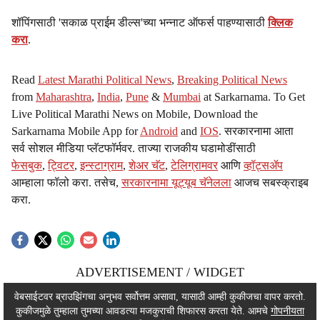
शॉपिंगसाठी 'सकाळ प्राईम डील्स'च्या भन्नाट ऑफर्स पाहण्यासाठी
क्लिक
करा
.
Read
Latest Marathi Political News
,
Breaking Political News
from
Maharashtra
,
India
,
Pune
&
Mumbai
at Sarkarnama. To Get
Live Political Marathi News on Mobile, Download the
Sarkarnama Mobile App for
Android
and
IOS
. सरकारनामा आता
सर्व सोशल मीडिया प्लॅटफॉर्मवर. ताज्या राजकीय घडामोडींसाठी
फेसबुक
,
ट्विटर
,
इन्स्टाग्राम
,
शेअर चॅट
,
टेलिग्रामवर
आणि
व्हॉट्सॲप
आम्हाला फॉलो करा. तसेच,
सरकारनामा यूट्यूब चॅनेलला
आजच सबस्क्राइब
करा.
ADVERTISEMENT / WIDGET
ADVERTISEMENT / WIDGET
वेबसाईटवर ब्राउझिंगचा अनुभव सर्वोत्तम असावा, यासाठी आम्ही कुकीजचा वापर करतो.
कुकीजमुळे तुम्हाला तुमच्या आवडत्या मजकुराची शिफारस करता येते. आमचे
गोपनीयता