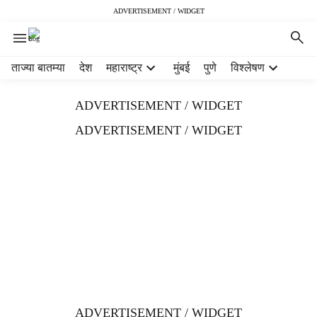
ADVERTISEMENT / WIDGET
H
ताज्या बातम्या
देश
महाराष्ट्र
मुंबई
पुणे
विश्लेषण
e
a
ADVERTISEMENT / WIDGET
d
e
ADVERTISEMENT / WIDGET
r
m
e
n
u
i
t
e
m
s
ADVERTISEMENT / WIDGET