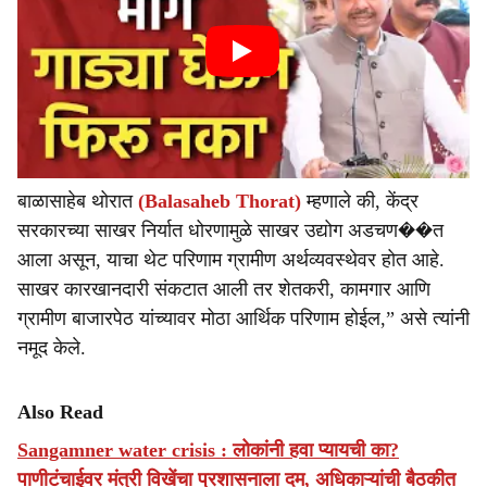
बाळासाहेब थोरात
(Balasaheb Thorat)
म्हणाले की, केंद्र
सरकारच्या साखर निर्यात धोरणामुळे साखर उद्योग अडचण��त
आला असून, याचा थेट परिणाम ग्रामीण अर्थव्यवस्थेवर होत आहे.
साखर कारखानदारी संकटात आली तर शेतकरी, कामगार आणि
ग्रामीण बाजारपेठ यांच्यावर मोठा आर्थिक परिणाम होईल,” असे त्यांनी
नमूद केले.
Also Read
Sangamner water crisis : लोकांनी हवा प्यायची का?
पाणीटंचाईवर मंत्री विखेंचा प्रशासनाला दम, अधिकाऱ्यांची बैठकीत