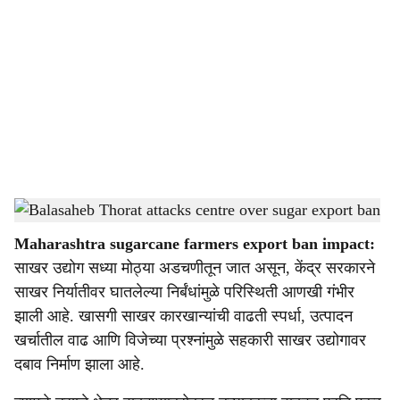
o
c
i
a
l
s
Balasaheb Thorat attacks centre over sugar export ban
-
Sarkarnama
h
Maharashtra sugarcane farmers export ban impact:
a
साखर उद्योग सध्या मोठ्या अडचणीतून जात असून, केंद्र सरकारने
r
साखर निर्यातीवर घातलेल्या निर्बंधांमुळे परिस्थिती आणखी गंभीर
झाली आहे. खासगी साखर कारखान्यांची वाढती स्पर्धा, उत्पादन
e
खर्चातील वाढ आणि विजेच्या प्रश्नांमुळे सहकारी साखर उद्योगावर
दबाव निर्माण झाला आहे.