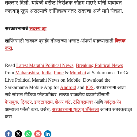
तक्रार दिली. यावेळी वरीष्ठ निरीक्षक सोहम माछरे यांनी याबाबत
कारवाई सुरू असल्याचे सांगितल्यानंतर सदरचा अर्ज मागे घेतला.
सरकारनामाचे
सदस्य व्हा
शॉपिंगसाठी 'सकाळ प्राईम डील्स'च्या भन्नाट ऑफर्स पाहण्यासाठी
क्लिक
करा
.
Read
Latest Marathi Political News
,
Breaking Political News
from
Maharashtra
,
India
,
Pune
&
Mumbai
at Sarkarnama. To Get
Live Political Marathi News on Mobile, Download the
Sarkarnama Mobile App for
Android
and
IOS
. सरकारनामा आता
सर्व सोशल मीडिया प्लॅटफॉर्मवर. ताज्या राजकीय घडामोडींसाठी
फेसबुक
,
ट्विटर
,
इन्स्टाग्राम
,
शेअर चॅट
,
टेलिग्रामवर
आणि
व्हॉट्सॲप
आम्हाला फॉलो करा. तसेच,
सरकारनामा यूट्यूब चॅनेलला
आजच सबस्क्राइब
करा.