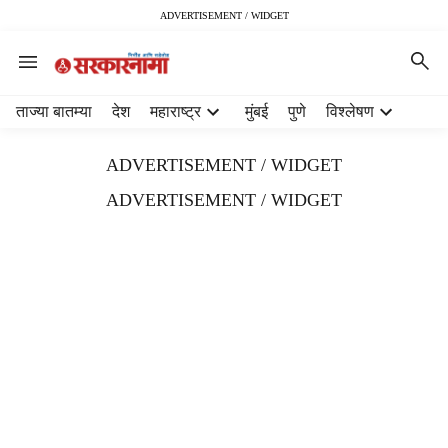
ADVERTISEMENT / WIDGET
H
ताज्या बातम्या
देश
महाराष्ट्र
मुंबई
पुणे
विश्लेषण
e
a
ADVERTISEMENT / WIDGET
d
e
ADVERTISEMENT / WIDGET
r
m
e
n
u
i
t
e
m
s