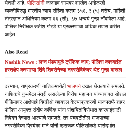
घेतली आहे.
पोलिसांनी
जळगाव सायबर शाखेत अनोळखी
व्यक्तीविरुद्ध भारतीय न्याय संहिता कलम ३५६, ३ (५) तसेच, माहिती
तंत्रज्ञान अधिनियम कलम ६६ (सी), ६७ अन्वये गुन्हा नोंदविला आहे.
पोलिस निरीक्षक सतीश गोरडे या प्रकरणाचा अधिक तपास करीत
आहेत.
Also Read
Nashik News : लग्न मंडपामुळे ट्रॅफिक जाम; पोलिस कारवाईत
हस्तक्षेप करणाऱ्या शिंदे शिवसेनेच्या नगरसेविकेवर थेट गुन्हा दाखल
दरम्यान, याप्रकरणी नाशिकमध्येही
भाजपने
दखल घेतल्याचे समजते.
नाशिकचे कुंभमेळा मंत्री असलेल्या गिरीश महाजन यांच्याबाबत सोशल
मीडियावर आक्षेपार्ह व्हिडीओ व्हायरल केल्याप्रकरणी भाजपतर्फे शहर
पोलिस आयुक्त संदीप कर्णिक यांना संशयितांविरोधात कारवाईसाठी
निवेदन देण्यात आल्याचे समजते. तर पंचवटीतील भाजपाच्या
नगरसेविका प्रियंका माने यांनी म्हसरूळ पोलिसांकडे यासंदर्भात