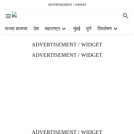
ADVERTISEMENT / WIDGET
H
ताज्या बातम्या
देश
महाराष्ट्र
मुंबई
पुणे
विश्लेषण
e
a
ADVERTISEMENT / WIDGET
d
e
ADVERTISEMENT / WIDGET
r
m
e
n
u
i
t
e
m
s
ADVERTISEMENT / WIDGET