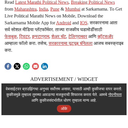
Read
Latest Marathi Political News
,
Breaking Political News
from
Maharashtra
,
India
,
Pune
&
Mumbai
at Sarkarnama. To Get
Live Political Marathi News on Mobile, Download the
Sarkarnama Mobile App for
Android
and
IOS
. सरकारनामा आता
सर्व सोशल मीडिया प्लॅटफॉर्मवर. ताज्या राजकीय घडामोडींसाठी
फेसबुक
,
ट्विटर
,
इन्स्टाग्राम
,
शेअर चॅट
,
टेलिग्रामवर
आणि
व्हॉट्सॲप
आम्हाला फॉलो करा. तसेच,
सरकारनामा यूट्यूब चॅनेलला
आजच सबस्क्राइब
करा.
ADVERTISEMENT / WIDGET
ADVERTISEMENT / WIDGET
वेबसाईटवर ब्राउझिंगचा अनुभव सर्वोत्तम असावा, यासाठी आम्ही कुकीजचा वापर करतो.
कुकीजमुळे तुम्हाला तुमच्या आवडत्या मजकुराची शिफारस करता येते. आमचे
गोपनीयता
ADVERTISEMENT / WIDGET
आणि कुकीजसंदर्भातील धोरण तुम्हाला मान्य आहे.
ओके