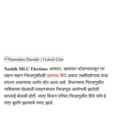
o
c
i
a
l
s
Narendra Darade | Gokul-Gite
-
Sarkarnama
h
Nashik MLC Election:
आमदार, खासदार फोडण्यापासून तर
a
लहान सहान निवडणुकीतही
एकनाथ शिंदे
अफाट लक्ष्मीदर्शनाचा फंडा
r
वापरत असल्याचा आरोप होत आला आहे. विधानसभा निवडणुकीत
नाशिकच्या देवळाली मतदारसंघात निवडणूक आयोगाची झालेली
e
कारवाई बोलकी होती. मात्र विधान परिषद निवडणुकीत शिंदे यांचे हे
तंत्र बूमरॅंग झाल्याचे स्पष्ट झाले.