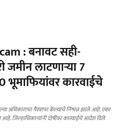
am : बनावट सही-
री जमीन लाटणाऱ्या 7
40 भूमाफियांवर कारवाईचे
ा अधिकाराचा गैरवापर केल्याचे निष्पन्न झाले आहे. एका
हे. जिल्हाधिकाऱ्यांनी दोषींवर कारवाईचे आदेश दिले