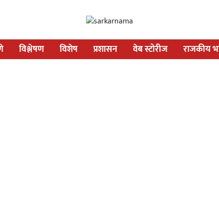
णे
विश्लेषण
विशेष
प्रशासन
वेब स्टोरीज
राजकीय भव