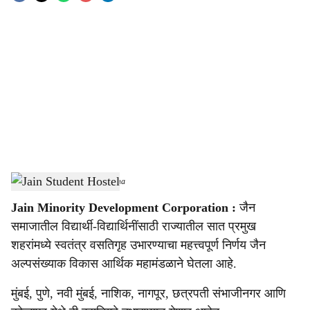
o
c
i
a
l
s
Jain Student Hostel
-
Sarkarnama
h
Jain Minority Development Corporation :
जैन
a
समाजातील विद्यार्थी-विद्यार्थिनींसाठी राज्यातील सात प्रमुख
r
शहरांमध्ये स्वतंत्र वसतिगृह उभारण्याचा महत्त्वपूर्ण निर्णय जैन
अल्पसंख्याक विकास आर्थिक महामंडळाने घेतला आहे.
e
मुंबई, पुणे, नवी मुंबई, नाशिक, नागपूर, छत्रपती संभाजीनगर आणि