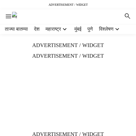
ADVERTISEMENT / WIDGET
H
ताज्या बातम्या
देश
महाराष्ट्र
मुंबई
पुणे
विश्लेषण
e
a
ADVERTISEMENT / WIDGET
d
e
ADVERTISEMENT / WIDGET
r
m
e
n
u
i
t
e
m
s
ADVERTISEMENT / WIDGET