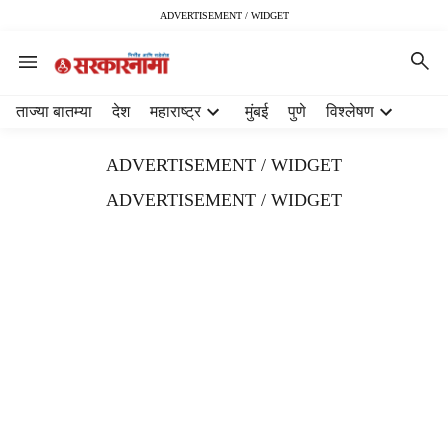
ADVERTISEMENT / WIDGET
H
ताज्या बातम्या
देश
महाराष्ट्र
मुंबई
पुणे
विश्लेषण
e
a
ADVERTISEMENT / WIDGET
d
e
ADVERTISEMENT / WIDGET
r
m
e
n
u
i
t
e
m
s