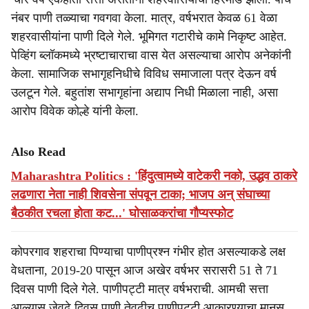
नंबर पाणी तळ्याचा गवगवा केला. मात्र, वर्षभरात केवळ 61 वेळा
शहरवासीयांना पाणी दिले गेले. भूमिगत गटारीचे कामे निकृष्ट आहेत.
पेव्हिंग ब्लॉकमध्ये भ्रष्टाचाराचा वास येत असल्याचा आरोप अनेकांनी
केला. सामाजिक सभागृहनिधीचे विविध समाजाला पत्र देऊन वर्ष
उलटून गेले. बहुतांश सभागृहांना अद्याप निधी मिळाला नाही, असा
आरोप विवेक कोल्हे यांनी केला.
Also Read
Maharashtra Politics : 'हिंदुत्वामध्ये वाटेकरी नको, उद्धव ठाकरे
लढणारा नेता नाही शिवसेना संपवून टाका; भाजप अन् संघाच्या
बैठकीत रचला होता कट...' घोसाळकरांचा गौप्यस्फोट
कोपरगाव शहराचा पिण्याचा पाणीप्रश्न गंभीर होत असल्याकडे लक्ष
वेधताना, 2019-20 पासून आज अखेर वर्षभर सरासरी 51 ते 71
दिवस पाणी दिले गेले. पाणीपट्टी मात्र वर्षभराची. आमची सत्ता
आल्यास जेवढे दिवस पाणी तेवढीच पाणीपट्टी आकारण्याचा मानस