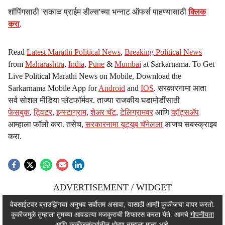
शॉपिंगसाठी 'सकाळ प्राईम डील्स'च्या भन्नाट ऑफर्स पाहण्यासाठी
क्लिक
करा
.
Read
Latest Marathi Political News
,
Breaking Political News
from
Maharashtra
,
India
,
Pune
&
Mumbai
at Sarkarnama. To Get
Live Political Marathi News on Mobile, Download the
Sarkarnama Mobile App for
Android
and
IOS
. सरकारनामा आता
सर्व सोशल मीडिया प्लॅटफॉर्मवर. ताज्या राजकीय घडामोडींसाठी
फेसबुक
,
ट्विटर
,
इन्स्टाग्राम
,
शेअर चॅट
,
टेलिग्रामवर
आणि
व्हॉट्सॲप
आम्हाला फॉलो करा. तसेच,
सरकारनामा यूट्यूब चॅनेलला
आजच सबस्क्राइब
करा.
ADVERTISEMENT / WIDGET
ADVERTISEMENT / WIDGET
वेबसाईटवर ब्राउझिंगचा अनुभव सर्वोत्तम असावा, यासाठी आम्ही कुकीजचा वापर करतो.
कुकीजमुळे तुम्हाला तुमच्या आवडत्या मजकुराची शिफारस करता येते. आमचे
गोपनीयता
ADVERTISEMENT / WIDGET
आणि कुकीजसंदर्भातील धोरण तुम्हाला मान्य आहे.