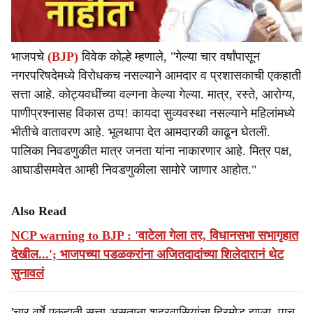
भाजपचे
(BJP)
विवेक कोल्हे म्हणाले, "गेल्या चार वर्षांपासून
नगरपरिषदेमध्ये विरोधकच नसल्याने आमदार व प्रशासकाची एकहाती
सत्ता आहे. कोट्यवधींच्या वल्गना केल्या गेल्या. मात्र, रस्ते, आरोग्य,
पाणीप्रश्नासह विकास ठप्प! कायदा सुव्यवस्था नसल्याने महिलांमध्ये
भीतीचे वातावरण आहे. भूलथापा देत आमदारकी काढून घेतली.
पालिका निवडणुकीत मात्र जनता यांना नाकारणार आहे. मित्र पक्ष,
आघाडीसमवेत आम्ही निवडणुकीला सामोरे जाणार आहोत."
Also Read
NCP warning to BJP : 'वाटेला गेला तर, विधानसभा सभागृहात
देखील...'; भाजपच्या पडळकरांना अजितदादांच्या शिलेदारानं थेट
सुनावलं
'चार वर्षे एकहाती सत्ता असताना शहरवासियांचा हिरमोड झाला. पाच