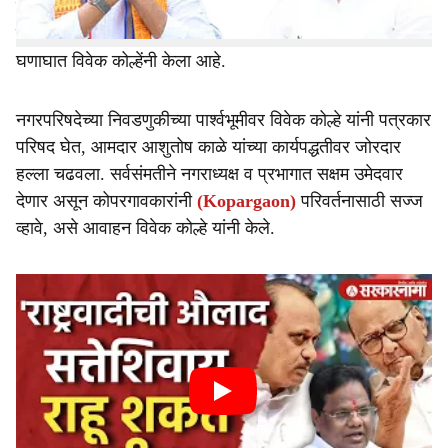
जोरदार हल्ला चढवताना, 'भूलथापा देत आमदारकी काढून घेतली.
पण आता नगरपरिषदेच्या निवडणुकांमध्ये हे चालणार नाही,' असा
घणाघात विवेक कोल्हेंनी केला आहे.
नगरपरिषदेच्या निवडणुकीच्या पार्श्वभूमीवर विवेक कोल्हे यांनी पत्रकार
परिषद घेत, आमदार आशुतोष काळे यांच्या कार्यपद्धतीवर जोरदार
हल्ला चढवला. सर्वसंमतीने नगराध्यक्ष व प्रभागात सक्षम उमेदवार
देणार असून कोपरगावकारांनी
(Kopargaon)
परिवर्तनासाठी सज्ज
व्हावे, असे आवाहन विवेक कोल्हे यांनी केले.