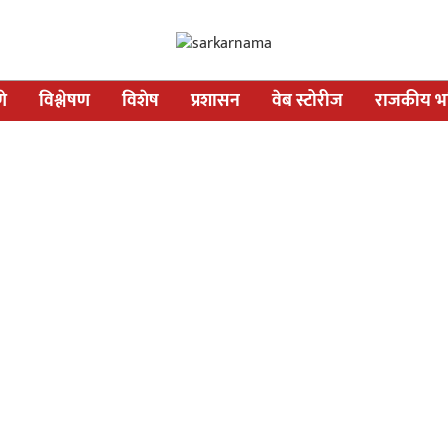
णे
विश्लेषण
विशेष
प्रशासन
वेब स्टोरीज
राजकीय भव