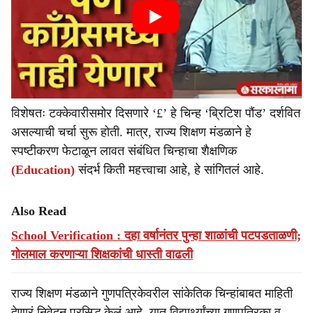
विशेषतः टक्केवारीसमोर दिसणारे ‘£’ हे चिन्ह ‘ब्रिटिश पौंड’ दर्शवित
असल्याची चर्चा सुरू होती. मात्र, राज्य शिक्षण मंडळाने हे
स्पष्टीकरण फेटाळून लावत संबंधित चिन्हाचा शैक्षणिक
(Education)
संदर्भ किती महत्त्वाचा आहे, हे सांगितलं आहे.
Also Read
School Verification : दहा वर्षानंतर पुन्हा शाळांची पटपडताळणी;
गोलमाल करणाऱ्या शिक्षकांची धास्ती वाढली
राज्य शिक्षण मंडळाने गुणपत्रिकेवरील सांकेतिक चिन्हांबाबत माहिती
देणारं निवेदन प्रसिद्ध केलं आहे. यात विद्यार्थ्यांच्या गुणपत्रिका व