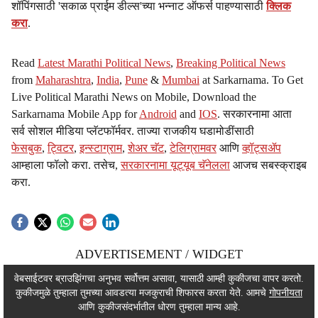
शॉपिंगसाठी 'सकाळ प्राईम डील्स'च्या भन्नाट ऑफर्स पाहण्यासाठी
क्लिक
करा
.
Read
Latest Marathi Political News
,
Breaking Political News
from
Maharashtra
,
India
,
Pune
&
Mumbai
at Sarkarnama. To Get
Live Political Marathi News on Mobile, Download the
Sarkarnama Mobile App for
Android
and
IOS
. सरकारनामा आता
सर्व सोशल मीडिया प्लॅटफॉर्मवर. ताज्या राजकीय घडामोडींसाठी
फेसबुक
,
ट्विटर
,
इन्स्टाग्राम
,
शेअर चॅट
,
टेलिग्रामवर
आणि
व्हॉट्सॲप
आम्हाला फॉलो करा. तसेच,
सरकारनामा यूट्यूब चॅनेलला
आजच सबस्क्राइब
करा.
ADVERTISEMENT / WIDGET
ADVERTISEMENT / WIDGET
वेबसाईटवर ब्राउझिंगचा अनुभव सर्वोत्तम असावा, यासाठी आम्ही कुकीजचा वापर करतो.
कुकीजमुळे तुम्हाला तुमच्या आवडत्या मजकुराची शिफारस करता येते. आमचे
गोपनीयता
ADVERTISEMENT / WIDGET
आणि कुकीजसंदर्भातील धोरण तुम्हाला मान्य आहे.