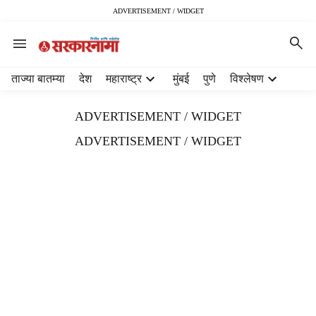
ADVERTISEMENT / WIDGET
H
ताज्या बातम्या
देश
महाराष्ट्र
मुंबई
पुणे
विश्लेषण
e
a
ADVERTISEMENT / WIDGET
d
e
ADVERTISEMENT / WIDGET
r
m
e
n
u
i
t
e
m
s