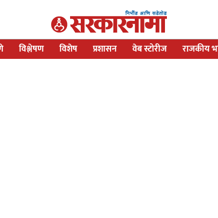
णे
विश्लेषण
विशेष
प्रशासन
वेब स्टोरीज
राजकीय भव