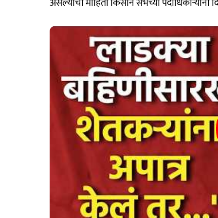
असल्याची माहिती किसान सभेच्या पदाधिकाऱ्यांनी द