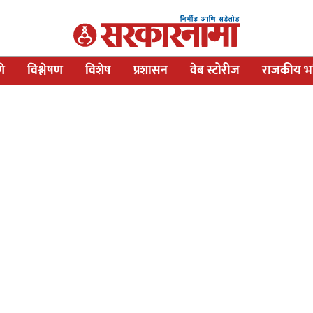
णे
विश्लेषण
विशेष
प्रशासन
वेब स्टोरीज
राजकीय भव