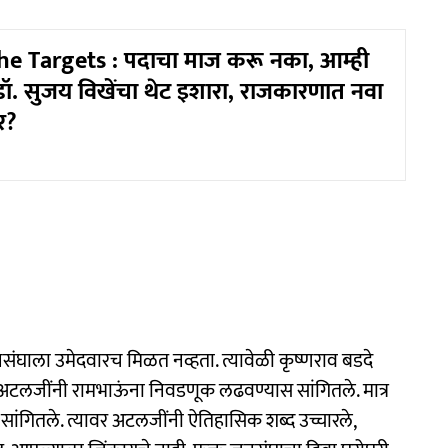
e Targets : पदाचा माज करू नका, आम्ही
ॉ. सुजय विखेंचा थेट इशारा, राजकारणात नवा
र?
घाला उमेदवारच मिळत नव्हता. त्यावेळी कृष्णराव बडदे
. अटलजींनी रामभाऊंना निवडणूक लढवण्यास सांगितले. मात्र
ांगितले. त्यावर अटलजींनी ऐतिहासिक शब्द उच्चारले,