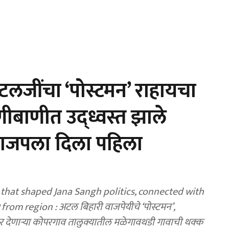
जींचा ‘पोस्टमन’ राहायचा
ीबाणीत उद्ध्वस्त झाले
 भाजपला दिला पहिला
 that shaped Jana Sangh politics, connected with
from region : अटल बिहारी वाजपेयीचे ‘पोस्टमन’,
देणाऱ्या कोपरगाव तालुक्यातील मळेगावथडी गावाची थक्क