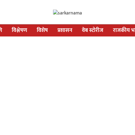
णे
विश्लेषण
विशेष
प्रशासन
वेब स्टोरीज
राजकीय भव