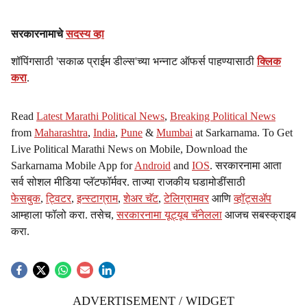
सरकारनामाचे
सदस्य व्हा
शॉपिंगसाठी 'सकाळ प्राईम डील्स'च्या भन्नाट ऑफर्स पाहण्यासाठी
क्लिक
करा
.
Read
Latest Marathi Political News
,
Breaking Political News
from
Maharashtra
,
India
,
Pune
&
Mumbai
at Sarkarnama. To Get
Live Political Marathi News on Mobile, Download the
Sarkarnama Mobile App for
Android
and
IOS
. सरकारनामा आता
सर्व सोशल मीडिया प्लॅटफॉर्मवर. ताज्या राजकीय घडामोडींसाठी
फेसबुक
,
ट्विटर
,
इन्स्टाग्राम
,
शेअर चॅट
,
टेलिग्रामवर
आणि
व्हॉट्सॲप
आम्हाला फॉलो करा. तसेच,
सरकारनामा यूट्यूब चॅनेलला
आजच सबस्क्राइब
करा.
ADVERTISEMENT / WIDGET