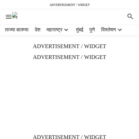
ADVERTISEMENT / WIDGET
H
ताज्या बातम्या
देश
महाराष्ट्र
मुंबई
पुणे
विश्लेषण
e
a
ADVERTISEMENT / WIDGET
d
e
ADVERTISEMENT / WIDGET
r
m
e
n
u
i
t
e
m
s
ADVERTISEMENT / WIDGET