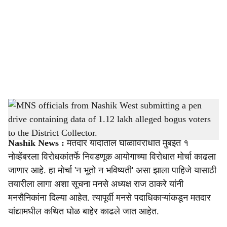
c
i
a
l
s
MNS officials from Nashik West submitting a pen drive containing data of 1.12 lakh
h
alleged bogus voters to the District Collector.
-
Sarkarnama
a
Nashik News :
मतदार यादीतील घोळाविरोधात मुंबईत १
r
नोव्हेंबरला विरोधकांतर्फे निवडणूक आयोगाच्या विरोधात मोर्चा काढला
जाणार आहे. हा मोर्चा 'न भूतो न भविष्यती' असा झाला पाहिजे यासाठी
e
तयारीला लागा अशा सूचना मनसे अध्यक्ष राज ठाकरे यांनी
मनसैनिकांना दिल्या आहेत. त्यापूर्वी मनसे पदाधिकाऱ्यांकडून मतदार
यांद्यामधील कथित घोळ बाहेर काढले जात आहेत.