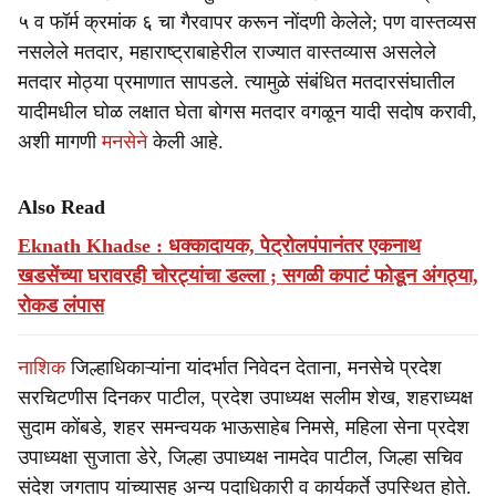
५ व फॉर्म क्रमांक ६ चा गैरवापर करून नोंदणी केलेले; पण वास्तव्यस
नसलेले मतदार, महाराष्ट्राबाहेरील राज्यात वास्तव्यास असलेले
मतदार मोठ्या प्रमाणात सापडले. त्यामुळे संबंधित मतदारसंघातील
यादीमधील घोळ लक्षात घेता बोगस मतदार वगळून यादी सदोष करावी,
अशी मागणी
मनसेने
केली आहे.
Also Read
Eknath Khadse : धक्कादायक, पेट्रोलपंपानंतर एकनाथ
खडसेंच्या घरावरही चोरट्यांचा डल्ला ; सगळी कपाटं फोडून अंगठ्या,
रोकड लंपास
नाशिक
जिल्हाधिकाऱ्यांना यांदर्भात निवेदन देताना, मनसेचे प्रदेश
सरचिटणीस दिनकर पाटील, प्रदेश उपाध्यक्ष सलीम शेख, शहराध्यक्ष
सुदाम कोंबडे, शहर समन्वयक भाऊसाहेब निमसे, महिला सेना प्रदेश
उपाध्यक्षा सुजाता डेरे, जिल्हा उपाध्यक्ष नामदेव पाटील, जिल्हा सचिव
संदेश जगताप यांच्यासह अन्य पदाधिकारी व कार्यकर्ते उपस्थित होते.