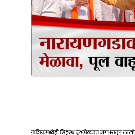
नाशिकमध्येही सिंहस्थ कुंभमेळ्यात जगभरातून लाखो