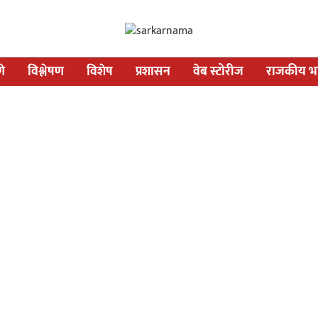
णे
विश्लेषण
विशेष
प्रशासन
वेब स्टोरीज
राजकीय भव