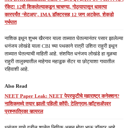
रॅकेट! 12वी शिकलेल्याकडून चाचण्या, गोठ्यापासून धावत्या
कारपर्यंत ‘सेटअप’, IMA डॉक्टरसह 12 जण अटकेत, शेकडो
गर्भपात
नाशिक इथून शुभम खैरनार याला ताब्यात घेतल्यानंतर पसार झालेल्या
धनंजय लोखंडे याला CBI च्या पथकाने रात्री उशिरा राहुरी इथून
ताब्यात घेतल्याची माहिती आहे. संशयित धनंजय लोखंडे हा मूळचा
राहुरी तालुक्यातील माहेगाव महाडूक सेंटर या छोट्याशा गावातील
रहिवाशी आहे.
Also Read
NEET Paper Leak: NEET पेपरफुटीचे महाराष्ट्र कनेक्शन?
नाशिकमध्ये तयार झाली पहिली कॉपी; टेलिग्राम-व्हॉट्सॲपवर
प्रश्नपत्रिका व्हायरल
धनंजय याचे वडील शाळेत लिपिक असून मोठा भाऊ डॉक्टर आहे.