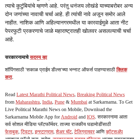
त्याचे कुटुंबियांचे म्हणणे आहे. परंतु धनंजय लोखंडे याच्याबरोबर अन्य
दोन जणांच्या नावाची चर्चा आहे. ही त्यांची नावे अजून समोर आले
नाहीत. नाशिक आणि अहिल्यानगरमधील या कारवाईमुळे आता नीट
पेपरफुटी प्रकरणाचे जाळे महाराष्ट्रातही खोलवर असलल्याची चर्चा
आहे.
सरकारनामाचे
सदस्य व्हा
शॉपिंगसाठी 'सकाळ प्राईम डील्स'च्या भन्नाट ऑफर्स पाहण्यासाठी
क्लिक
करा
.
Read
Latest Marathi Political News
,
Breaking Political News
from
Maharashtra
,
India
,
Pune
&
Mumbai
at Sarkarnama. To Get
Live Political Marathi News on Mobile, Download the
Sarkarnama Mobile App for
Android
and
IOS
. सरकारनामा आता
सर्व सोशल मीडिया प्लॅटफॉर्मवर. ताज्या राजकीय घडामोडींसाठी
फेसबुक
,
ट्विटर
,
इन्स्टाग्राम
,
शेअर चॅट
,
टेलिग्रामवर
आणि
व्हॉट्सॲप