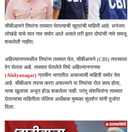
आता यात अहिल्यानगर जिल्ह्यातील तिघा संशयितांना ताब्यात
घेतल्याचे समोर आले आहे. राहुरीतील धनंजय लोखंडे याच्यासह
सीबीआयने तिघांना ताब्यात घेतल्याची सूत्रांची माहिती आहे. धनंजय
लोखंडे याचे यात नाव समोर आले असले तरी इतर दोघांची नावे समजू
शकलेली नाहीत.
अहिल्यानगरमधील तिघांना ताब्यात घेत, सीबीआयने (CBI) तपासाला
वेग घेतला आहे. ताब्यात घेतलेले तिघे अहिल्यानगरच्या
(Ahilyanagar)
ग्रामीण भागातील असल्याची माहिती समोर येत
आहे. सीबीआय तपास करत असल्याने या तिघांचा रोल काय होता,
याचा खुलासा अजून होऊ शकलेला नाही. परंतु संशयितांना ताब्यात
घेतल्याचा माहितीला पोलिस अधीक्षक मुम्मका सुदर्शन यांनी दुजोरा
दिला.