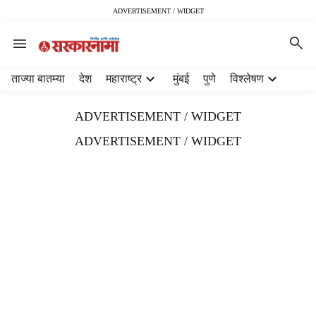
ADVERTISEMENT / WIDGET
H
ताज्या बातम्या
देश
महाराष्ट्र
मुंबई
पुणे
विश्लेषण
e
a
ADVERTISEMENT / WIDGET
d
e
ADVERTISEMENT / WIDGET
r
m
e
n
u
i
t
e
m
s