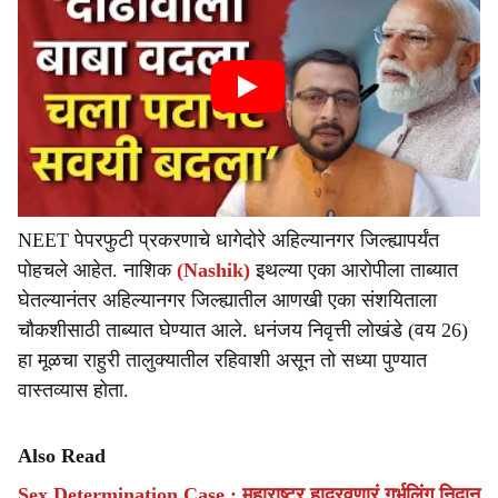
NEET पेपरफुटी प्रकरणाचे धागेदोरे अहिल्यानगर जिल्ह्यापर्यंत
पोहचले आहेत. नाशिक
(Nashik)
इथल्या एका आरोपीला ताब्यात
घेतल्यानंतर अहिल्यानगर जिल्ह्यातील आणखी एका संशयिताला
चौकशीसाठी ताब्यात घेण्यात आले. धनंजय निवृत्ती लोखंडे (वय 26)
हा मूळचा राहुरी तालुक्यातील रहिवाशी असून तो सध्या पुण्यात
वास्तव्यास होता.
Also Read
Sex Determination Case : महाराष्ट्र हादरवणारं गर्भलिंग निदान