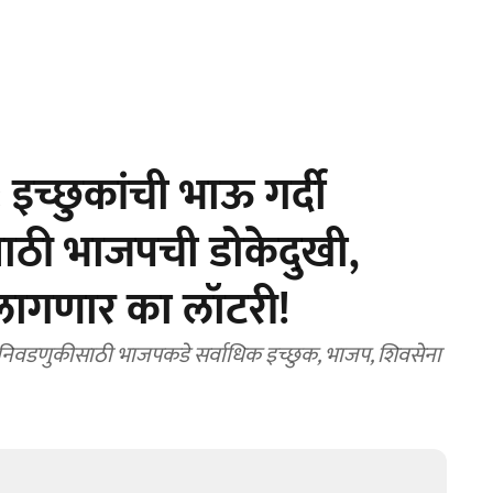
च्छुकांची भाऊ गर्दी
ठी भाजपची डोकेदुखी,
 लागणार का लॉटरी!
निवडणुकीसाठी भाजपकडे सर्वाधिक इच्छुक, भाजप, शिवसेना