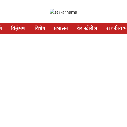
णे
विश्लेषण
विशेष
प्रशासन
वेब स्टोरीज
राजकीय भव