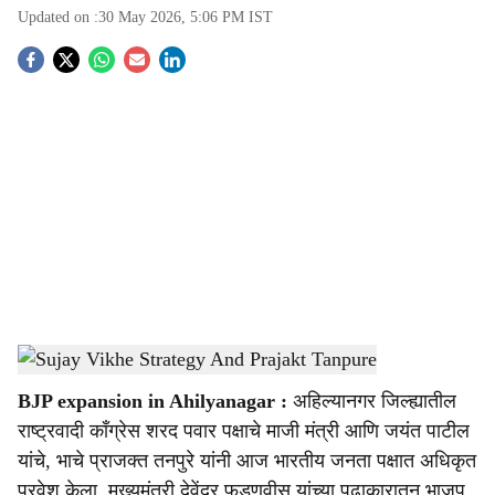
Updated on :
30 May 2026, 5:06 PM
IST
S
o
c
i
a
l
s
Sujay Vikhe Strategy And Prajakt Tanpure
-
Sarkarnama
h
BJP expansion in Ahilyanagar :
अहिल्यानगर जिल्ह्यातील
a
राष्ट्रवादी काँग्रेस शरद पवार पक्षाचे माजी मंत्री आणि जयंत पाटील
r
यांचे, भाचे प्राजक्त तनपुरे यांनी आज भारतीय जनता पक्षात अधिकृत
प्रवेश केला. मुख्यमंत्री देवेंद्र फडणवीस यांच्या पुढाकारातून भाजप