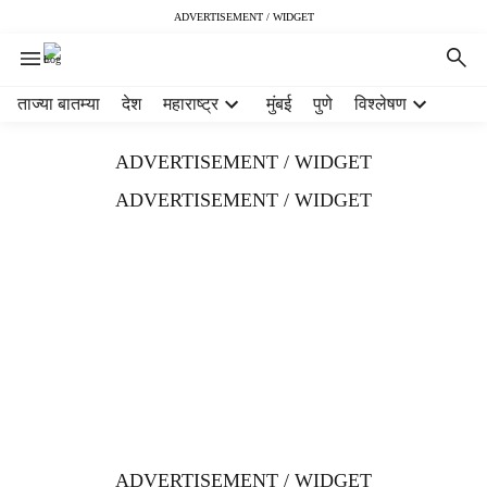
ADVERTISEMENT / WIDGET
H
ताज्या बातम्या
देश
महाराष्ट्र
मुंबई
पुणे
विश्लेषण
e
a
ADVERTISEMENT / WIDGET
d
e
ADVERTISEMENT / WIDGET
r
m
e
n
u
i
t
e
m
s
ADVERTISEMENT / WIDGET