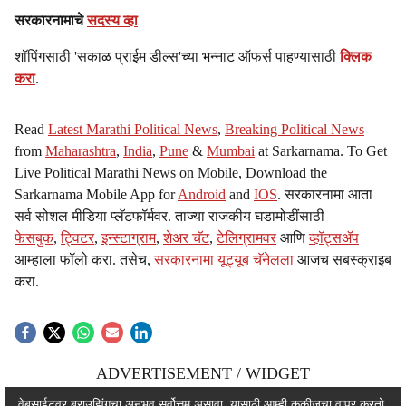
सरकारनामाचे
सदस्य व्हा
शॉपिंगसाठी 'सकाळ प्राईम डील्स'च्या भन्नाट ऑफर्स पाहण्यासाठी
क्लिक
करा
.
Read
Latest Marathi Political News
,
Breaking Political News
from
Maharashtra
,
India
,
Pune
&
Mumbai
at Sarkarnama. To Get
Live Political Marathi News on Mobile, Download the
Sarkarnama Mobile App for
Android
and
IOS
. सरकारनामा आता
सर्व सोशल मीडिया प्लॅटफॉर्मवर. ताज्या राजकीय घडामोडींसाठी
फेसबुक
,
ट्विटर
,
इन्स्टाग्राम
,
शेअर चॅट
,
टेलिग्रामवर
आणि
व्हॉट्सॲप
आम्हाला फॉलो करा. तसेच,
सरकारनामा यूट्यूब चॅनेलला
आजच सबस्क्राइब
करा.
ADVERTISEMENT / WIDGET
ADVERTISEMENT / WIDGET
वेबसाईटवर ब्राउझिंगचा अनुभव सर्वोत्तम असावा, यासाठी आम्ही कुकीजचा वापर करतो.