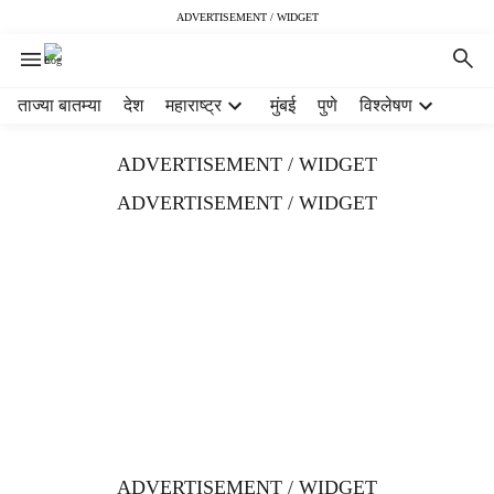
ADVERTISEMENT / WIDGET
H
ताज्या बातम्या
देश
महाराष्ट्र
मुंबई
पुणे
विश्लेषण
e
a
ADVERTISEMENT / WIDGET
d
e
ADVERTISEMENT / WIDGET
r
m
e
n
u
i
t
e
m
s
ADVERTISEMENT / WIDGET