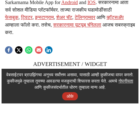
Sarkarnama Mobile App for
Android
and
IOS
. सरकारनामा आता
सर्व सोशल मीडिया प्लॅटफॉर्मवर. ताज्या राजकीय घडामोडींसाठी
फेसबुक
,
ट्विटर
,
इन्स्टाग्राम
,
शेअर चॅट
,
टेलिग्रामवर
आणि
व्हॉट्सॲप
आम्हाला फॉलो करा. तसेच,
सरकारनामा यूट्यूब चॅनेलला
आजच सबस्क्राइब
करा.
ADVERTISEMENT / WIDGET
ADVERTISEMENT / WIDGET
वेबसाईटवर ब्राउझिंगचा अनुभव सर्वोत्तम असावा, यासाठी आम्ही कुकीजचा वापर करतो.
कुकीजमुळे तुम्हाला तुमच्या आवडत्या मजकुराची शिफारस करता येते. आमचे
गोपनीयता
ADVERTISEMENT / WIDGET
आणि कुकीजसंदर्भातील धोरण तुम्हाला मान्य आहे.
ओके