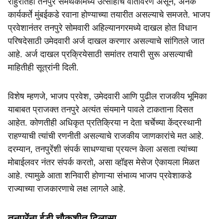
राहुरीतही तनपुरे समर्थकांमध्ये उत्साहाचे वातावरण असून, अनेक
कार्यकर्ते मुंबईकडे रवाना होण्याच्या तयारीत असल्याचे समजते. भाजप
प्रवेशानंतर तनपुरे सोमवारी अहिल्यानगरमध्ये दाखल होत विधान
परिषदेसाठी उमेदवारी अर्ज दाखल करणार असल्याचे सांगितले जात
आहे. अर्ज दाखल प्रक्रियेसाठी समांतर तयारी सुरू असल्याची
माहितीही सूत्रांनी दिली.
विशेष म्हणजे, भाजप प्रवेश, उमेदवारी आणि पुढील राजकीय भूमिका
याबाबत प्राजक्त तनपुरे अत्यंत संयमाने पावले टाकताना दिसत
आहेत. कोणतीही अधिकृत प्रतिक्रिया न देता चर्चेच्या केंद्रस्थानी
राहण्याची त्यांची रणनीती असल्याचे राजकीय जाणकारांचे मत आहे.
दरम्यान, तनपुरेंशी संपर्क साधण्याचा प्रयत्न केला असता त्यांच्या
मोबाईलवर नंतर संपर्क करतो, असा व्हॉइस मेसेज ऐकायला मिळत
आहे. त्यामुळे आता शनिवारी होणाऱ्या संभाव्य भाजप प्रवेशाकडे
राज्याच्या राजकारणाचे लक्ष लागले आहे.
तनपुरेंना ईडी चौकशीत दिलासा