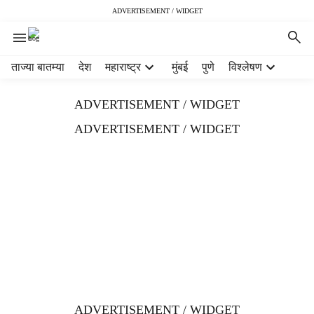
ADVERTISEMENT / WIDGET
H
ताज्या बातम्या
देश
महाराष्ट्र
मुंबई
पुणे
विश्लेषण
e
a
ADVERTISEMENT / WIDGET
d
e
ADVERTISEMENT / WIDGET
r
m
e
n
u
i
t
e
m
s
ADVERTISEMENT / WIDGET