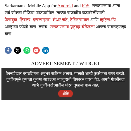
Sarkarnama Mobile App for
Android
and
IOS
. सरकारनामा आता
सर्व सोशल मीडिया प्लॅटफॉर्मवर. ताज्या राजकीय घडामोडींसाठी
फेसबुक
,
ट्विटर
,
इन्स्टाग्राम
,
शेअर चॅट
,
टेलिग्रामवर
आणि
व्हॉट्सॲप
आम्हाला फॉलो करा. तसेच,
सरकारनामा यूट्यूब चॅनेलला
आजच सबस्क्राइब
करा.
ADVERTISEMENT / WIDGET
ADVERTISEMENT / WIDGET
वेबसाईटवर ब्राउझिंगचा अनुभव सर्वोत्तम असावा, यासाठी आम्ही कुकीजचा वापर करतो.
कुकीजमुळे तुम्हाला तुमच्या आवडत्या मजकुराची शिफारस करता येते. आमचे
गोपनीयता
ADVERTISEMENT / WIDGET
आणि कुकीजसंदर्भातील धोरण तुम्हाला मान्य आहे.
ओके