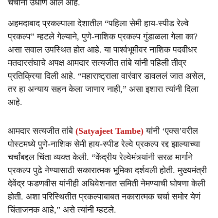
चर्चांना उधाण आले आहे.
अहमदाबाद प्रकल्पाला देशातील “पहिला सेमी हाय-स्पीड रेल्वे
प्रकल्प” म्हटले गेल्याने, पुणे-नाशिक प्रकल्प गुंडाळला गेला का?
असा सवाल उपस्थित होत आहे. या पार्श्वभूमीवर नाशिक पदवीधर
मतदारसंघाचे अपक्ष आमदार सत्यजीत तांबे यांनी पहिली तीव्र
प्रतिक्रिया दिली आहे. “महाराष्ट्राला वारंवार डावललं जात असेल,
तर हा अन्याय सहन केला जाणार नाही,” असा इशारा त्यांनी दिला
आहे.
आमदार सत्यजीत तांबे
(Satyajeet Tambe)
यांनी ‘एक्स’वरील
पोस्टमध्ये पुणे-नाशिक सेमी हाय-स्पीड रेल्वे प्रकल्प रद्द झाल्याच्या
चर्चांबद्दल चिंता व्यक्त केली. “केंद्रीय रेल्वेमंत्र्यांनी सरळ मार्गाने
प्रकल्प पुढे नेण्यासाठी सकारात्मक भूमिका दर्शवली होती. मुख्यमंत्री
देवेंद्र फडणवीस यांनीही अधिवेशनात समिती नेमण्याची घोषणा केली
होती. अशा परिस्थितीत प्रकल्पाबाबत नकारात्मक चर्चा समोर येणं
चिंताजनक आहे,” असे त्यांनी म्हटले.