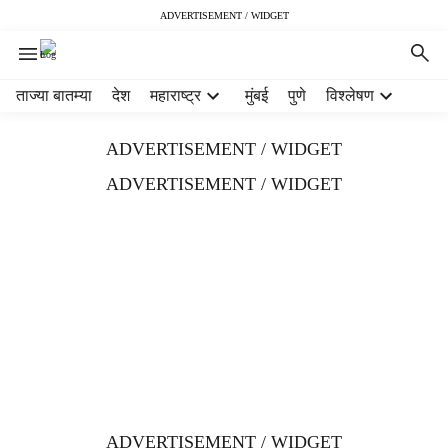
ADVERTISEMENT / WIDGET
H
ताज्या बातम्या
देश
महाराष्ट्र
मुंबई
पुणे
विश्लेषण
e
a
ADVERTISEMENT / WIDGET
d
e
ADVERTISEMENT / WIDGET
r
m
e
n
u
i
t
e
m
s
ADVERTISEMENT / WIDGET