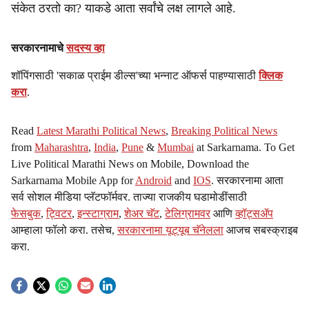
संकेत ठरतो का? याकडे आता सर्वांचे लक्ष लागले आहे.
सरकारनामाचे
सदस्य व्हा
शॉपिंगसाठी 'सकाळ प्राईम डील्स'च्या भन्नाट ऑफर्स पाहण्यासाठी
क्लिक
करा
.
Read
Latest Marathi Political News
,
Breaking Political News
from
Maharashtra
,
India
,
Pune
&
Mumbai
at Sarkarnama. To Get
Live Political Marathi News on Mobile, Download the
Sarkarnama Mobile App for
Android
and
IOS
. सरकारनामा आता
सर्व सोशल मीडिया प्लॅटफॉर्मवर. ताज्या राजकीय घडामोडींसाठी
फेसबुक
,
ट्विटर
,
इन्स्टाग्राम
,
शेअर चॅट
,
टेलिग्रामवर
आणि
व्हॉट्सॲप
आम्हाला फॉलो करा. तसेच,
सरकारनामा यूट्यूब चॅनेलला
आजच सबस्क्राइब
करा.