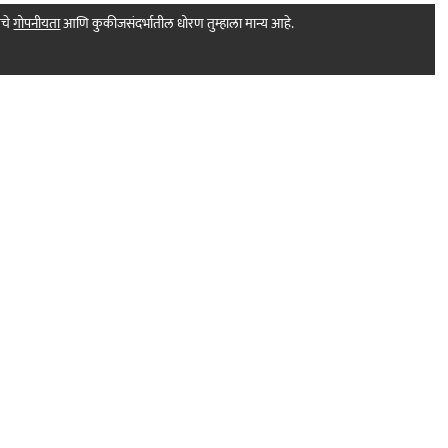
मचे
गोपनीयता
आणि कुकीजसंदर्भातील धोरण तुम्हाला मान्य आहे.
Print Products