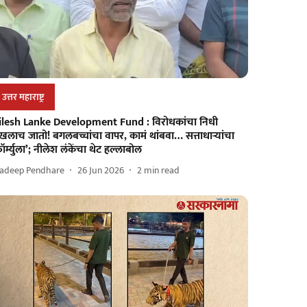
उत्तर महाराष्ट्र
ilesh Lanke Development Fund : विरोधकांचा निधी
खलाच जातो! बगलबच्चांचा वापर, कामं थांबवा… सत्ताधाऱ्यांचा
ॉर्म्युला’; नीलेश लंकेंचा थेट हल्लाबोल
radeep Pendhare
26 Jun 2026
2
min read