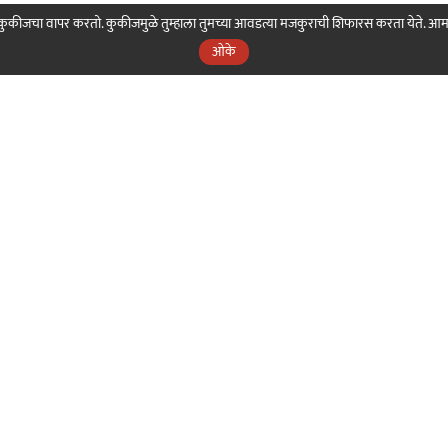
ही कुकीजचा वापर करतो. कुकीजमुळे तुम्हाला तुमच्या आवडत्या मजकुराची शिफारस करता येते. आ
ओके
nama
Our Sakal
Our Digital
Our 