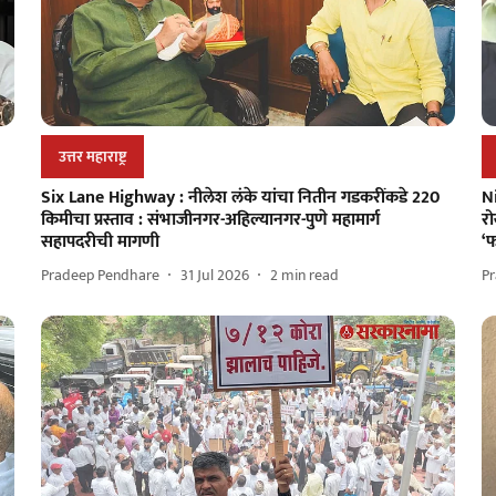
उत्तर महाराष्ट्र
Six Lane Highway : नीलेश लंके यांचा नितीन गडकरींकडे 220
N
किमीचा प्रस्ताव : संभाजीनगर-अहिल्यानगर-पुणे महामार्ग
रो
सहापदरीची मागणी
‘फ
Pradeep Pendhare
31 Jul 2026
2
min read
P