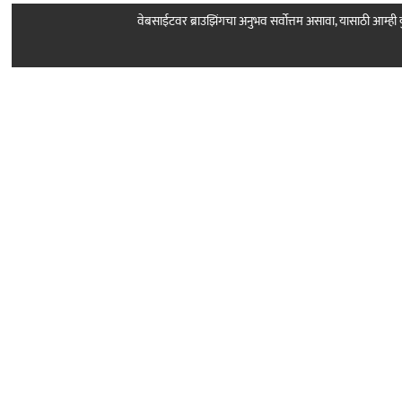
वेबसाईटवर ब्राउझिंगचा अनुभव सर्वोत्तम असावा, यासाठी आम्
Follow Us
About Sarkar