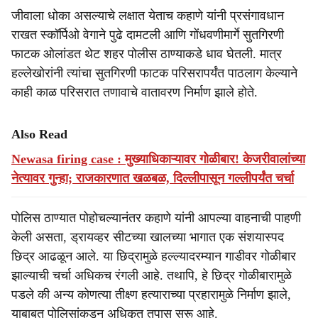
जीवाला धोका असल्याचे लक्षात येताच कहाणे यांनी प्रसंगावधान
राखत स्कॉर्पिओ वेगाने पुढे दामटली आणि गोंधवणीमार्गे सुतगिरणी
फाटक ओलांडत थेट शहर पोलीस ठाण्याकडे धाव घेतली. मात्र
हल्लेखोरांनी त्यांचा सुतगिरणी फाटक परिसरापर्यंत पाठलाग केल्याने
काही काळ परिसरात तणावाचे वातावरण निर्माण झाले होते.
Also Read
Newasa firing case : मुख्याधिकाऱ्यावर गोळीबार! केजरीवालांच्या
नेत्यावर गुन्हा; राजकारणात खळबळ, दिल्लीपासून गल्लीपर्यंत चर्चा
पोलिस ठाण्यात पोहोचल्यानंतर कहाणे यांनी आपल्या वाहनाची पाहणी
केली असता, ड्रायव्हर सीटच्या खालच्या भागात एक संशयास्पद
छिद्र आढळून आले. या छिद्रामुळे हल्ल्यादरम्यान गाडीवर गोळीबार
झाल्याची चर्चा अधिकच रंगली आहे. तथापि, हे छिद्र गोळीबारामुळे
पडले की अन्य कोणत्या तीक्ष्ण हत्याराच्या प्रहारामुळे निर्माण झाले,
याबाबत पोलिसांकडून अधिकृत तपास सुरू आहे.