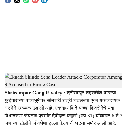
S
o
c
i
a
l
s
Eknath Shinde Sena Leader Attack: Corporator Among 9 Accused in Firing Case
-
h
Sarkarnama
a
Shrirampur Gang Rivalry :
श्रीरामपूर शहरातील वाढत्या
गुन्हेगारीच्या पार्श्वभूमीवर सोमवारी रात्री घडलेल्या एका धक्कादायक
r
घटनेने खळबळ उडाली आहे. एकनाथ शिंदे यांच्या शिवसेनेचे युवा
e
विधानसभा संघटक प्रशांत देवीदास कहाणे (वय 31) यांच्यावर 6 ते 7
जणांच्या टोळीने जीवघेणा हल्ला केल्याची घटना समोर आली आहे.