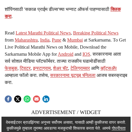
शॉपिंगसाठी 'सकाळ प्राईम डील्स'च्या भन्नाट ऑफर्स पाहण्यासाठी
क्लिक
करा
.
Read
Latest Marathi Political News
,
Breaking Political News
from
Maharashtra
,
India
,
Pune
&
Mumbai
at Sarkarnama. To Get
Live Political Marathi News on Mobile, Download the
Sarkarnama Mobile App for
Android
and
IOS
. सरकारनामा आता
सर्व सोशल मीडिया प्लॅटफॉर्मवर. ताज्या राजकीय घडामोडींसाठी
फेसबुक
,
ट्विटर
,
इन्स्टाग्राम
,
शेअर चॅट
,
टेलिग्रामवर
आणि
व्हॉट्सॲप
आम्हाला फॉलो करा. तसेच,
सरकारनामा यूट्यूब चॅनेलला
आजच सबस्क्राइब
करा.
ADVERTISEMENT / WIDGET
ADVERTISEMENT / WIDGET
वेबसाईटवर ब्राउझिंगचा अनुभव सर्वोत्तम असावा, यासाठी आम्ही कुकीजचा वापर करतो.
कुकीजमुळे तुम्हाला तुमच्या आवडत्या मजकुराची शिफारस करता येते. आमचे
गोपनीयता