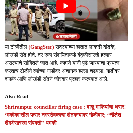
या टोळीतील
(GangSter)
सदस्यांच्या हातात लाकडी दांडके,
लोखंडी रॉड होते, तर एका संशयिताकडे बंदुकीसारखे हत्यार
असल्याचे सांगितले जात आहे. कहाणे यांनी पुढे जाण्याचा प्रयत्न
करताच टोळीने त्यांच्या गाडीवर अचानक हल्ला चढवला. गाडीवर
दांडके आणि लोखंडी रॉडने जोरदार प्रहार करण्यात आले.
Also Read
Shrirampur councillor firing case : वाळू माफियांचा थरार!
‘मकोका’तील फरार नगरसेवकाचा शेतकऱ्यावर गोळीबार; “नीलेश
शेंडगेसारखा संपवतो” धमकी