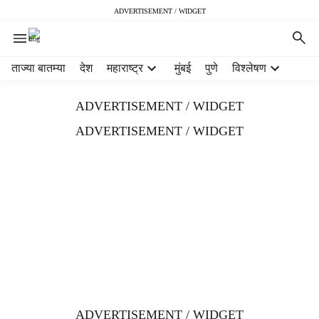
ADVERTISEMENT / WIDGET
H
ताज्या बातम्या
देश
महाराष्ट्र
मुंबई
पुणे
विश्लेषण
e
a
ADVERTISEMENT / WIDGET
d
e
ADVERTISEMENT / WIDGET
r
m
e
n
u
i
t
e
m
s
ADVERTISEMENT / WIDGET