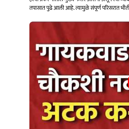
तपासात पुढे आली आहे. त्यामुळे संपूर्ण परिसरात भी