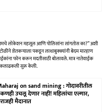
ू आमचे लोकेशन महसूल आणि पोलिसांना सांगतोस का?” अशी
 टोळीने शेतकऱ्याला पकडून लाथाबुक्क्यांनी बेदम मारहाण
वाईकांना फोन करून मदतीसाठी बोलावले. मात्र नातेवाईक
ढकलाढकली सुरू केली.
aharaj on sand mining : गोदावरीतील
कणही उचलू देणार नाही! महिलांचा एल्गार,
ाराजही मैदानात