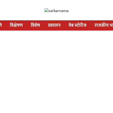
णे
विश्लेषण
विशेष
प्रशासन
वेब स्टोरीज
राजकीय भव