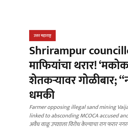
उत्तर महाराष्ट्र
Shrirampur councillo
माफियांचा थरार! ‘मको
शेतकऱ्यावर गोळीबार; “
धमकी
Farmer opposing illegal sand mining Vaij
linked to absconding MCOCA accused and co
अवैध वाळू उपशाला विरोध केल्याचा राग फरार नगर