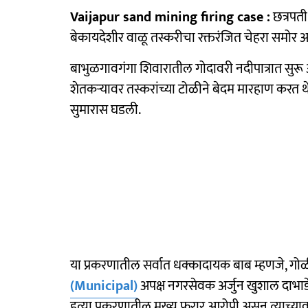
Vaijapur sand mining firing case :
छत्रपती
बेकायदेशीर वाळू तस्करीचा रक्तरंजित चेहरा समोर
बाभुळगावगंगा शिवारातील गोदावरी नदीपात्रात सुर
शेतकऱ्यावर तस्करांच्या टोळीने बेदम मारहाण करत थ
सुमारास घडली.
या प्रकरणातील सर्वात धक्कादायक बाब म्हणजे, गोळ
(Municipal)
अपक्ष नगरसेवक अर्जुन खुशाल दाभाडे
हत्या प्रकरणातील मुख्य फरार आरोपी असून त्याच्या