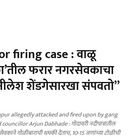
r firing case : वाळू
का’तील फरार नगरसेवकाचा
नीलेश शेंडगेसारखा संपवतो”
apur allegedly attacked and fired upon by gang
uncillor Arjun Dabhade : गोदावरी नदीपात्रातील
सेवकाने गोळीबाराची धमकी देताच, 10-15 जणांच्या टोळीची