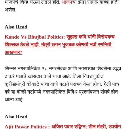
भाजपचे चिन्ह घेऊन लढले होते.
भाजप
चा झेंडा सांगळे यांच्या हाती
असेल.
Also Read
Kande Vs Bhujbal Politics: सुहास कांदे यांनी विरोधकच
शिल्लक ठेवले नाही, मंत्री छगन भुजबळ कोणती नवी रणनिती
आखणार?
सिन्नर नगरपालिकेत १८ नगरसेवक आणि नगराध्यक्ष शिवसेना उद्धव
ठाकरे पक्षाचे खासदार वाजे यांचा आहे. तिला निवडणुकीत
क्रीडामंत्री कोकाटे यांचा वाजे गटाने पराभव केला होता. गेली पाच
वर्ष या दोन्ही गटांमध्ये नगरपालिकेत विविध प्रश्नांवरून संघर्ष होत
आला आहे.
Also Read
Ajit Pawar Politics : अजित पवार उद्विग्न; तीन मंत्री, उपयोग