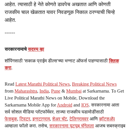
आहेत. त्यासाठी हे नेते कोणते डावपेच अखतात आणि कोणती
राजकीय चाल खेळतात यावर निवडणूक निकाल ठरण्याची चिन्हे
आहेत.
------
सरकारनामाचे
सदस्य व्हा
शॉपिंगसाठी 'सकाळ प्राईम डील्स'च्या भन्नाट ऑफर्स पाहण्यासाठी
क्लिक
करा
.
Read
Latest Marathi Political News
,
Breaking Political News
from
Maharashtra
,
India
,
Pune
&
Mumbai
at Sarkarnama. To Get
Live Political Marathi News on Mobile, Download the
Sarkarnama Mobile App for
Android
and
IOS
. सरकारनामा आता
सर्व सोशल मीडिया प्लॅटफॉर्मवर. ताज्या राजकीय घडामोडींसाठी
फेसबुक
,
ट्विटर
,
इन्स्टाग्राम
,
शेअर चॅट
,
टेलिग्रामवर
आणि
व्हॉट्सॲप
आम्हाला फॉलो करा. तसेच,
सरकारनामा यूट्यूब चॅनेलला
आजच सबस्क्राइब