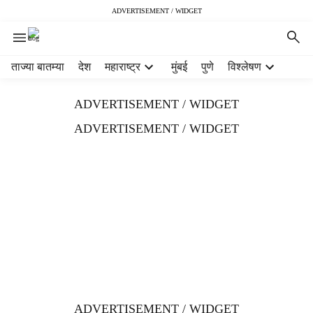
ADVERTISEMENT / WIDGET
H
ताज्या बातम्या
देश
महाराष्ट्र
मुंबई
पुणे
विश्लेषण
e
a
ADVERTISEMENT / WIDGET
d
e
ADVERTISEMENT / WIDGET
r
m
e
n
u
i
t
e
m
s
ADVERTISEMENT / WIDGET