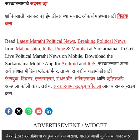
सरकारनामाचे
सदस्य व्हा
शॉपिंगसाठी 'सकाळ प्राईम डील्स'च्या भन्नाट ऑफर्स पाहण्यासाठी
क्लिक
करा
.
Read
Latest Marathi Political News
,
Breaking Political News
from
Maharashtra
,
India
,
Pune
&
Mumbai
at Sarkarnama. To Get
Live Political Marathi News on Mobile, Download the
Sarkarnama Mobile App for
Android
and
IOS
. सरकारनामा आता
सर्व सोशल मीडिया प्लॅटफॉर्मवर. ताज्या राजकीय घडामोडींसाठी
फेसबुक
,
ट्विटर
,
इन्स्टाग्राम
,
शेअर चॅट
,
टेलिग्रामवर
आणि
व्हॉट्सॲप
आम्हाला फॉलो करा. तसेच,
सरकारनामा यूट्यूब चॅनेलला
आजच सबस्क्राइब
करा.
ADVERTISEMENT / WIDGET
ADVERTISEMENT / WIDGET
वेबसाईटवर ब्राउझिंगचा अनुभव सर्वोत्तम असावा, यासाठी आम्ही कुकीजचा वापर करतो.