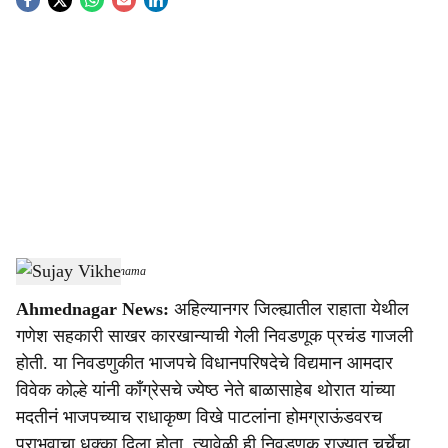
S
o
c
i
a
l
s
Sujay Vikhe
-
sarkarnama
h
Ahmednagar News:
अहिल्यानगर जिल्ह्यातील राहाता येथील
a
गणेश सहकारी साखर कारखान्याची गेली निवडणूक प्रचंड गाजली
r
होती. या निवडणुकीत भाजपचे विधानपरिषदेचे विद्यमान आमदार
विवेक कोल्हे यांनी काँग्रेसचे ज्येष्ठ नेते बाळासाहेब थोरात यांच्या
e
मदतीनं भाजपच्याच राधाकृष्ण विखे पाटलांना होमग्राऊंडवरच
पराभवाचा धक्का दिला होता. त्यावेळी ही निवडणूक राज्यात चर्चेचा