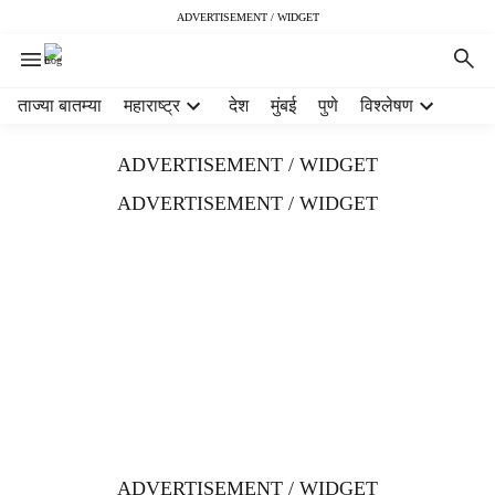
ADVERTISEMENT / WIDGET
H
ताज्या बातम्या
महाराष्ट्र
देश
मुंबई
पुणे
विश्लेषण
e
a
ADVERTISEMENT / WIDGET
d
e
ADVERTISEMENT / WIDGET
r
m
e
n
u
i
t
e
m
s
ADVERTISEMENT / WIDGET