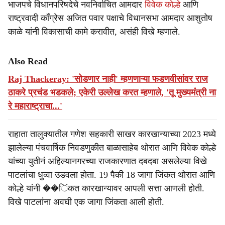
भाजपचे विधानपरिषदेचे नवनिर्वाचित आमदार
विवेक कोल्हे
आणि
राष्ट्रवादी काँग्रेस अजित पवार पक्षाचे विधानसभा आमदार आशुतोष
काळे यांनी विकासाची कामे करावीत, असंही विखे म्हणाले.
Also Read
Raj Thackeray: 'सोडणार नाही' म्हणणाऱ्या फडणवीसांवर राज
ठाकरे प्रचंड भडकले; एकेरी उल्लेख करत म्हणाले, 'तू मुख्यमंंत्री ना
रे महाराष्ट्राचा...'
राहाता तालुक्यातील गणेश सहकारी साखर कारखान्याच्या 2023 मध्ये
झालेल्या पंचवार्षिक निवडणुकीत बाळासाहेब थोरात आणि विवेक कोल्हे
यांच्या युतीनं अहिल्यानगरच्या राजकारणात दबदबा असलेल्या विखे
पाटलांचा धुव्वा उडवला होता. 19 पैकी 18 जागा जिंकत थोरात आणि
कोल्हे यांनी ��िंकत कारखान्यावर आपली सत्ता आणली होती.
विखे पाटलांना अवघी एक जागा जिंकता आली होती.