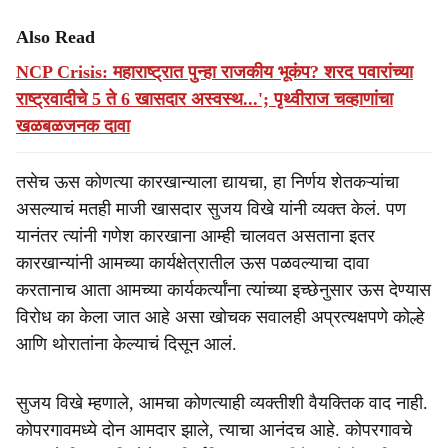
Also Read
NCP Crisis: महाराष्ट्रात पुन्हा राजकीय भूकंप? शरद पवारांच्या
राष्ट्रवादीचे 5 ते 6 खासदार अस्वस्थ...'; पृथ्वीराज चव्हाणांचा
खळबळजनक दावा
तसेच ऊस कोणत्या कारखान्याला द्यायचा, हा निर्णय शेतकऱ्यांचा
असल्याचं मतही माजी खासदार सुजय विखे यांनी व्यक्त केलं. पण
यानंतर त्यांनी गणेश कारखाना आम्ही चालवत असताना इतर
कारखान्यांनी आमच्या कार्यक्षेत्रातील ऊस पळवल्याचा दावा
करतानाच आता आमच्या कार्यकर्त्यांना त्यांच्या इच्छेनुसार ऊस देण्यास
विरोध का केला जात आहे असा खोचक सवालही अप्रत्यक्षपणे कोल्हे
आणि थोरातांना केल्याचं दिसून आलं.
सुजय विखे म्हणाले, आमचा कोणत्याही व्यक्तीशी वैयक्तिक वाद नाही.
कोपरगावमध्ये दोन आमदार झाले, त्याचा आनंदच आहे. कोपरगावचे