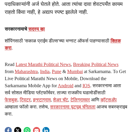
पदाधिकाऱ्यांनी अर्ज घेतले होते. आता त्यांचा दावा शेवटपर्यंत कायम
राहतो किंवा नाही, हे अद्याप स्पष्ट झालेले नाही.
सरकारनामाचे
सदस्य व्हा
शॉपिंगसाठी 'सकाळ प्राईम डील्स'च्या भन्नाट ऑफर्स पाहण्यासाठी
क्लिक
करा
.
Read
Latest Marathi Political News
,
Breaking Political News
from
Maharashtra
,
India
,
Pune
&
Mumbai
at Sarkarnama. To Get
Live Political Marathi News on Mobile, Download the
Sarkarnama Mobile App for
Android
and
IOS
. सरकारनामा आता
सर्व सोशल मीडिया प्लॅटफॉर्मवर. ताज्या राजकीय घडामोडींसाठी
फेसबुक
,
ट्विटर
,
इन्स्टाग्राम
,
शेअर चॅट
,
टेलिग्रामवर
आणि
व्हॉट्सॲप
आम्हाला फॉलो करा. तसेच,
सरकारनामा यूट्यूब चॅनेलला
आजच सबस्क्राइब
करा.