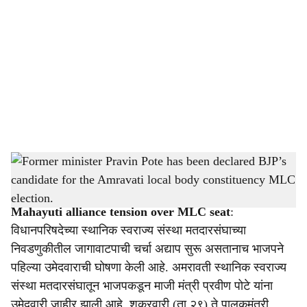
o
c
i
a
l
s
Former minister Pravin Pote has been declared BJP’s candidate for the Amravati local
h
body constituency MLC election.
-
Sarkarnama
a
Mahayuti alliance tension over MLC seat
:
r
विधानपरिषदेच्या स्थानिक स्वराज्य संस्था मतदारसंघाच्या
निवडणुकीतील जागावाटपाची चर्चा अद्याप सुरू असतानाच भाजपने
e
पहिल्या उमेदवाराची घोषणा केली आहे. अमरावती स्थानिक स्वराज्य
संस्था मतदारसंघातून भाजपकडून माजी मंत्री प्रवीण पोटे यांना
उमेदवारी जाहीर झाली आहे. शुक्रवारी (ता.२९) ते पालकमंत्री