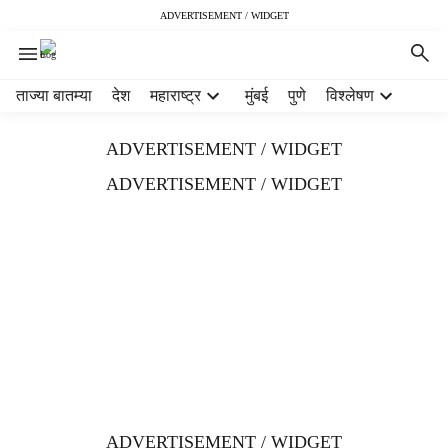
ADVERTISEMENT / WIDGET
H
ताज्या बातम्या
देश
महाराष्ट्र
मुंबई
पुणे
विश्लेषण
e
a
ADVERTISEMENT / WIDGET
d
e
ADVERTISEMENT / WIDGET
r
m
e
n
u
i
t
e
m
s
ADVERTISEMENT / WIDGET