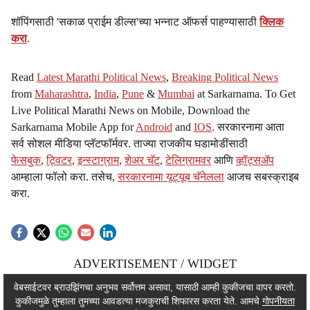
शॉपिंगसाठी 'सकाळ प्राईम डील्स'च्या भन्नाट ऑफर्स पाहण्यासाठी
क्लिक
करा
.
Read
Latest Marathi Political News
,
Breaking Political News
from
Maharashtra
,
India
,
Pune
&
Mumbai
at Sarkarnama. To Get
Live Political Marathi News on Mobile, Download the
Sarkarnama Mobile App for
Android
and
IOS
. सरकारनामा आता
सर्व सोशल मीडिया प्लॅटफॉर्मवर. ताज्या राजकीय घडामोडींसाठी
फेसबुक
,
ट्विटर
,
इन्स्टाग्राम
,
शेअर चॅट
,
टेलिग्रामवर
आणि
व्हॉट्सॲप
आम्हाला फॉलो करा. तसेच,
सरकारनामा यूट्यूब चॅनेलला
आजच सबस्क्राइब
करा.
ADVERTISEMENT / WIDGET
ADVERTISEMENT / WIDGET
वेबसाईटवर ब्राउझिंगचा अनुभव सर्वोत्तम असावा, यासाठी आम्ही कुकीजचा वापर करतो.
कुकीजमुळे तुम्हाला तुमच्या आवडत्या मजकुराची शिफारस करता येते. आमचे
गोपनीयता