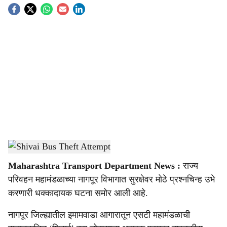
S
o
c
i
a
l
s
Shivai Bus Theft Attempt
-
Sarkarnama
h
Maharashtra Transport Department News :
राज्य
a
परिवहन महामंडळाच्या नागपूर विभागात सुरक्षेवर मोठे प्रश्नचिन्ह उभे
r
करणारी धक्कादायक घटना समोर आली आहे.
e
नागपूर जिल्ह्यातील इमामवाडा आगारातून एसटी महामंडळाची