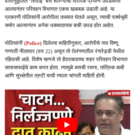
वातानुकूलित ‘शिवाई’ बस चोरण्याचा थरारक प्रयत्न उघडकीस
आल्यानंतर परिवहन विभागात एकच खळबळ उडाली आहे. या
प्रकरणी पोलिसांनी आरोपीला ताब्यात घेतले असून, त्याची पार्श्वभूमी
समोर आल्यानंतर अनेक धक्कादायक बाबी उघड होत आहेत.
पोलिसांनी
(Police)
दिलेल्या माहितीनुसार, आरोपीचे नाव विष्णू
गणपती नीलावार (वय 22) असून तो तेलंगणातील रंगारेड्डी येथील
रहिवासी आहे. विशेष म्हणजे तो हैदराबादच्या शहर परिवहन विभागात
साफसफाईचे काम करत होता. त्यामुळे बसची रचना, तांत्रिक बाबी
आणि सुरक्षेतील त्रुटी याची त्याला चांगली माहिती होती.