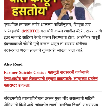
प्राथमिक तपासात समोर आलेल्या माहितीनुसार, विष्णूचा डाव
'परिवहन'ची
(MSRTC)
बस चोरी करून त्यातील बॅटरी, टायर आणि
इतर महागडे साहित्य वेगळे करून विकण्याचा होता. आरोपीवर यापूर्वी
हैदराबादमध्ये चोरीचे गुन्हे दाखल असून तो वारंवार चोरीच्या
प्रकरणात अटक झाल्याने तुरुंगातही जाऊन आला आहे.
Also Read
Farmer Suicide Crisis : महायुती सरकारची कर्जमाफी
येण्याआधीच चार शेतकऱ्यांनी मृत्यूला कवटाळले; लातूरच्या घटनेनं
महाराष्ट्र हादरला!
नांदेडमध्येही त्याच्याविरोधात तत्सम गुन्हा नोंद असल्याची माहिती
पोलिसांनी दिली आहे. चौकशीत त्याची मानसिक स्थिती संशयास्पद