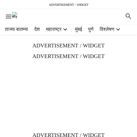
ADVERTISEMENT / WIDGET
H
ताज्या बातम्या
देश
महाराष्ट्र
मुंबई
पुणे
विश्लेषण
e
a
ADVERTISEMENT / WIDGET
d
e
ADVERTISEMENT / WIDGET
r
m
e
n
u
i
t
e
m
s
ADVERTISEMENT / WIDGET