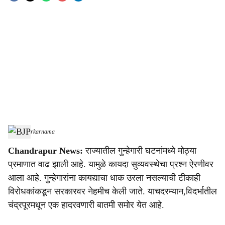
o
c
i
a
l
s
BJP
-
Sarkarnama
h
Chandrapur News:
राज्यातील गुन्हेगारी घटनांमध्ये मोठ्या
a
प्रमाणात वाढ झाली आहे. यामुळे कायदा सुव्यवस्थेचा प्रश्न ऐरणीवर
r
आला आहे. गुन्हेगारांना कायद्याचा धाक उरला नसल्याची टीकाही
विरोधकांकडून सरकारवर नेहमीच केली जाते. याचदरम्यान,विदर्भातील
e
चंद्रपूरमधून एक हादरवणारी बातमी समोर येत आहे.