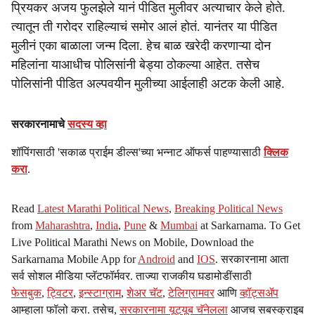
प्रियकर अजय फुलझेले यानं पीडित मुलीवर अत्याचार केले होते.
त्यातून ती गरोदर राहिल्याचं समोर आलं होतं. यानंतर या पीडित
मुलीनं एका बाळाला जन्म दिला. हेच बाळ खरेदी करणाऱ्या दोन
महिलांना याआधीच पोलिसांनी बेड्या ठोकल्या आहेत. तसेच
पोलिसांनी पीडित अल्पवयीन मुलीच्या आईलाही अटक केली आहे.
सरकारनामाचे
सदस्य व्हा
शॉपिंगसाठी 'सकाळ प्राईम डील्स'च्या भन्नाट ऑफर्स पाहण्यासाठी
क्लिक
करा
.
Read
Latest Marathi Political News
,
Breaking Political News
from
Maharashtra
,
India
,
Pune
&
Mumbai
at Sarkarnama. To Get
Live Political Marathi News on Mobile, Download the
Sarkarnama Mobile App for
Android
and
IOS
. सरकारनामा आता
सर्व सोशल मीडिया प्लॅटफॉर्मवर. ताज्या राजकीय घडामोडींसाठी
फेसबुक
,
ट्विटर
,
इन्स्टाग्राम
,
शेअर चॅट
,
टेलिग्रामवर
आणि
व्हॉट्सॲप
आम्हाला फॉलो करा. तसेच,
सरकारनामा यूट्यूब चॅनेलला
आजच सबस्क्राइब