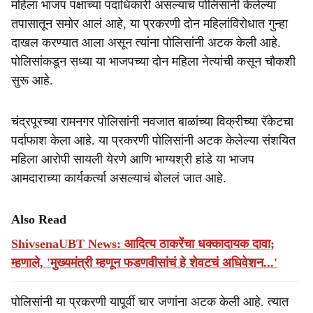
महिला भाजप पक्षाच्या पदाधिकारी असल्याचं पोलिसांनी केलेल्या
तपासातून समोर आलं आहे, या प्रकरणी दोन महिलांविरोधात गुन्हा
दाखल करण्यात आला असून त्यांना पोलिसांनी अटक केली आहे.
पोलिसांकडून सध्या या भाजपच्या दोन महिला नेत्यांची कसून चौकशी
सुरू आहे.
चंद्रपूरच्या रामनगर पोलिसांनी नवजात बाळांच्या विक्रीच्या रॅकेटचा
पर्दाफाश केला आहे. या प्रकरणी पोलिसांनी अटक केलेल्या संशयित
महिला आरोपी सायली येरणे आणि भाग्यश्री हांडे या भाजप
आमदाराच्या कार्यकर्त्या असल्याचं बोललं जात आहे.
Also Read
ShivsenaUBT News: आदित्य ठाकरेंचा धक्कादायक दावा;
म्हणाले, 'मुख्यमंत्री म्हणून फडणवीसांचं हे शेवटचं अधिवेशन...'
पोलिसांनी या प्रकरणी यापूर्वी चार जणांना अटक केली आहे. त्यात